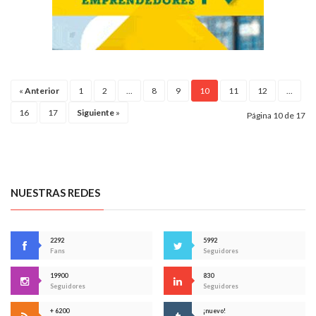
«
Anterior
1
2
...
8
9
10
11
12
...
16
17
Siguiente
»
Página 10 de 17
NUESTRAS REDES
2292
5992
Fans
Seguidores
19900
830
Seguidores
Seguidores
+ 6200
¡nuevo!