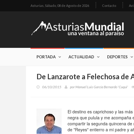
Asturias,
Sábado, 08 de Agosto de 2026
Contacto
Avi
PORTADA
ACTUALIDAD
DEPORTES
De Lanzarote a Felechosa de A
06/10/2015
por
Manuel Luis García Bernardo 'Cuqui'
El destino es caprichoso y las má
negra que pulula y me acompaña e
compartir la segunda quincena de
de "Reyes" entierro a mi padre y a