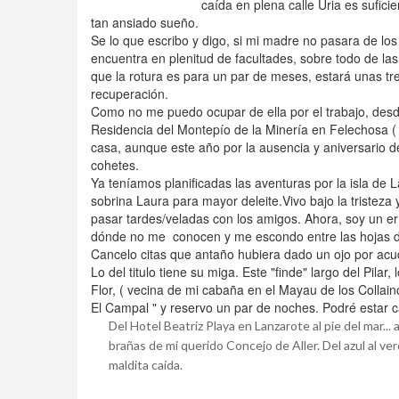
caída en plena calle Uria es sufici
tan ansiado sueño.
Se lo que escribo y digo, si mi madre no pasara de los
encuentra en plenitud de facultades, sobre todo de las
que la rotura es para un par de meses, estará unas tre
recuperación.
Como no me puedo ocupar de ella por el trabajo, desde
Residencia del Montepío de la Minería en Felechosa (
casa, aunque este año por la ausencia y aniversario d
cohetes.
Ya teníamos planificadas las aventuras por la isla de
sobrina Laura para mayor deleite.Vivo bajo la tristeza 
pasar tardes/veladas con los amigos. Ahora, soy un erm
dónde no me conocen y me escondo entre las hojas de
Cancelo citas que antaño hubiera dado un ojo por acud
Lo del titulo tiene su miga. Este "finde" largo del Pila
Flor, ( vecina de mi cabaña en el Mayau de los Collaino
El Campal " y reservo un par de noches. Podré estar c
Del Hotel Beatriz Playa en Lanzarote al pie del mar...
brañas de mi querido Concejo de Aller. Del azul al verde
maldita caída.