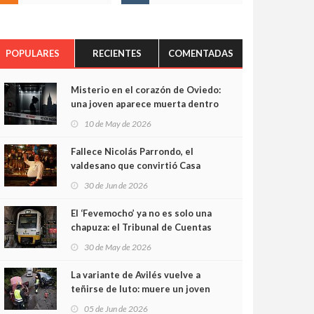
POPULARES
RECIENTES
COMENTADAS
Misterio en el corazón de Oviedo:
una joven aparece muerta dentro
del ascensor de su edificio y las
10 de May de 2026
cámaras captan sus últimos
minutos
Fallece Nicolás Parrondo, el
valdesano que convirtió Casa
Parrondo en un pedazo de
30 de Jun de 2026
Asturias en Madrid
El ‘Fevemocho’ ya no es solo una
chapuza: el Tribunal de Cuentas
cifra en casi 20 millones el
30 de May de 2026
sobrecoste de los trenes que no
cabían por los túneles
La variante de Avilés vuelve a
teñirse de luto: muere un joven
de 32 años en un violento choque
05 de Jun de 2026