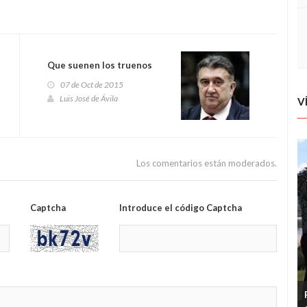
Que suenen los truenos
07 de Oct de 2015
Luis José de Ávila
V
Los comentarios están moderados.
Captcha
Introduce el código Captcha