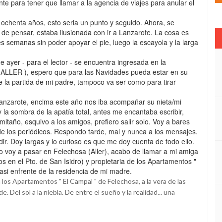
ente para tener que llamar a la agencia de viajes para anular el
 ochenta años, esto seria un punto y seguido. Ahora, se
 de pensar, estaba ilusionada con ir a Lanzarote. La cosa es
s semanas sin poder apoyar el pie, luego la escayola y la larga
 ayer - para el lector - se encuentra ingresada en la
 ALLER ), espero que para las Navidades pueda estar en su
e la partida de mi padre, tampoco va ser como para tirar
 Lanzarote, encima este año nos iba acompañar su nieta/mi
y la sombra de la apatía total, antes me encantaba escribir,
itaño, esquivo a los amigos, prefiero salir solo. Voy a bares
 los periódicos. Respondo tarde, mal y nunca a los mensajes.
ir. Doy largas y lo curioso es que me doy cuenta de todo ello.
r, lo voy a pasar en Felechosa (Aller), acabo de llamar a mi amiga
s en el Pto. de San Isidro) y propietaria de los Apartamentos "
asi enfrente de la residencia de mi madre.
 a los Apartamentos " El Campal " de Felechosa, a la vera de las
. Del sol a la niebla. De entre el sueño y la realidad... una