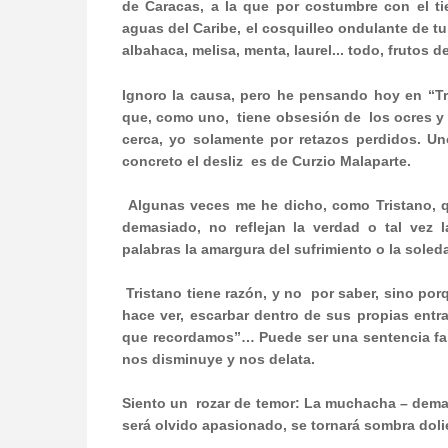
de Caracas, a la que por costumbre con el ti
aguas del Caribe, el cosquilleo ondulante de tu
albahaca, melisa, menta, laurel... todo, frutos d
Ignoro la causa, pero he pensando hoy en “Tri
que, como uno,
tiene obsesión de
los ocres y
cerca, yo solamente por retazos perdidos. U
concreto el desliz
es de Curzio Malaparte.
Algunas veces me he dicho, como Tristano, qu
demasiado, no reflejan la verdad o tal vez 
palabras la amargura del sufrimiento o la sole
Tristano tiene razón, y no
por saber, sino por
hace ver, escarbar dentro de sus propias ent
que recordamos”… Puede ser una sentencia falli
nos disminuye y nos delata.
Siento un
rozar de temor: La muchacha – demas
será olvido apasionado, se tornará sombra dolie