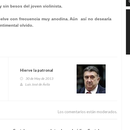
y sin besos del joven violinista.
vuelve con frecuencia muy anodina. Aún
así no desearía
ntimental olvido.
Hierve la patronal
30 de May de 2013
Luis José de Ávila
Los comentarios están moderados.