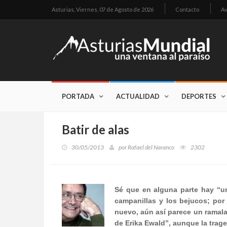
Asturias,
Viernes, 07 de Agosto de 2026
Contacto
Av
PORTADA
ACTUALIDAD
DEPORTES
Batir de alas
30/05/2013
por
Rafael del Naranco
2302
Sé que en alguna parte hay “un
campanillas y los bejucos; po
nuevo, aún así parece un ramala
de Erika Ewald”, aunque la trage