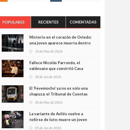
POPULARES
RECIENTES
COMENTADAS
Misterio en el corazón de Oviedo:
una joven aparece muerta dentro
del ascensor de su edificio y las
10 de May de 2026
cámaras captan sus últimos
minutos
Fallece Nicolás Parrondo, el
valdesano que convirtió Casa
Parrondo en un pedazo de
30 de Jun de 2026
Asturias en Madrid
El ‘Fevemocho’ ya no es solo una
chapuza: el Tribunal de Cuentas
cifra en casi 20 millones el
30 de May de 2026
sobrecoste de los trenes que no
cabían por los túneles
La variante de Avilés vuelve a
teñirse de luto: muere un joven
de 32 años en un violento choque
05 de Jun de 2026