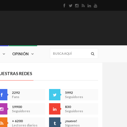
OPINIÓN
UESTRAS REDES
2292
5992
Fans
Seguidores
19900
830
Seguidores
Seguidores
+ 6200
¡nuevo!
Lectores diarios
Síguenos