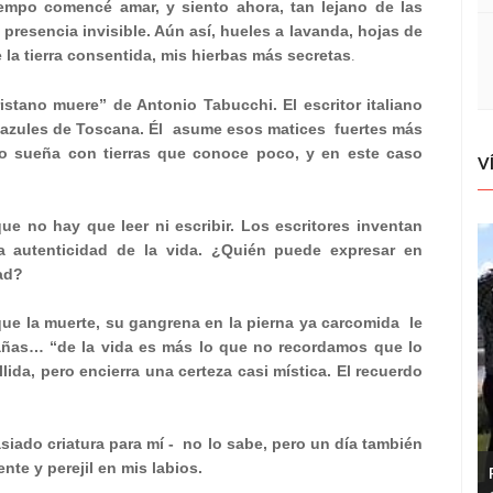
empo comencé amar, y siento ahora, tan lejano de las
 presencia invisible. Aún así, hueles a lavanda, hojas de
e la tierra consentida, mis hierbas más secretas
.
stano muere” de Antonio Tabucchi. El escritor italiano
 azules de Toscana. Él
asume esos matices
fuertes más
no sueña con tierras que conoce poco, y en este caso
V
e no hay que leer ni escribir. Los escritores inventan
la autenticidad de la vida. ¿Quién puede expresar en
dad?
que la muerte, su gangrena en la pierna ya carcomida
le
rañas… “de la vida es más lo que no recordamos que lo
da, pero encierra una certeza casi mística. El recuerdo
iado criatura para mí -
no lo sabe, pero un día también
nte y perejil en mis labios.