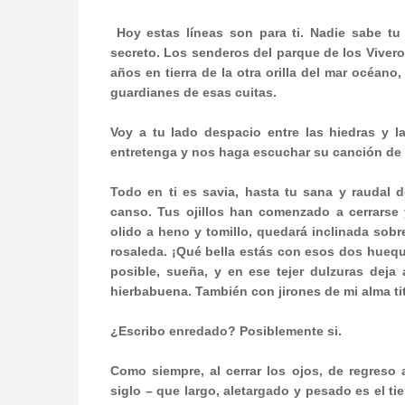
Hoy estas líneas son para ti. Nadie sabe tu
secreto. Los senderos del parque de los Vivero
años en tierra de la otra orilla del mar océano
guardianes de esas cuitas.
Voy a tu lado despacio entre las hiedras y 
entretenga y nos haga escuchar su canción de l
Todo en ti es savia, hasta tu sana y raudal 
canso. Tus ojillos han comenzado a cerrarse
olido a heno y tomillo, quedará inclinada so
rosaleda. ¡Qué bella estás con esos dos huequ
posible, sueña, y en ese tejer dulzuras deja
hierbabuena. También con jirones de mi alma titi
¿Escribo enredado? Posiblemente si.
Como siempre, al cerrar los ojos, de regreso
siglo – que largo, aletargado y pesado es el ti