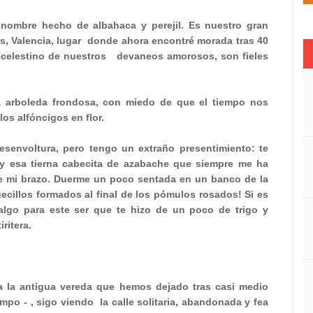
 nombre hecho de albahaca y perejil. Es nuestro gran
s, Valencia, lugar
donde ahora encontré morada tras 40
, celestino de nuestros
devaneos amorosos, son fieles
la arboleda frondosa, con miedo de que el tiempo nos
os alfóncigos en flor.
desenvoltura, pero tengo un extraño presentimiento: te
 y esa tierna cabecita de azabache que siempre me ha
bre mi brazo. Duerme un poco sentada en un banco de la
ecillos formados al final de los pómulos rosados! Si es
 algo para este ser que te hizo de un poco de trigo y
ritera.
 a la antigua vereda que hemos dejado tras casi medio
empo - , sigo viendo
la calle solitaria, abandonada y fea