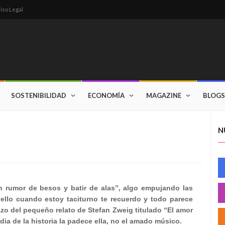
iso Legal
SOSTENIBILIDAD
ECONOMÍA
MAGAZINE
BLOGS
N
 rumor de besos y batir de alas”, algo empujando las
r ello cuando
estoy taciturno te recuerdo y todo parece
zo del pequeño relato de Stefan Zweig titulado “El amor
dia de la historia la padece ella, no el amado músico.