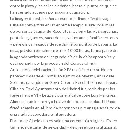
entre la plaza y las calles aledañas, hasta el punto de que se
han cerrado accesos por máxima ocupación.
La imagen de esta mañana resume la dimensión del viaje:
Cibeles convertida en un enorme templo al aire libre, miles
de personas ocupando Recoletos, Colón y las vías cercanas,
pantallas gigantes, sacerdotes, voluntarios, familias enteras
y peregrinos llegados desde distintos puntos de España. La
misa, prevista oficialmente a las 10:00 horas, forma parte de
la agenda vaticana del segundo día de la visita apostólica y
está seguida por la procesión del Corpus Christi.
Antes de la celebración, León XIV realizó un recorrido en
papamóvil desde el Instituto Ramiro de Maeztu, en la calle
Serrano, pasando por Goya, Colón y Recoletos hasta llegar a
Cibeles. En el Ayuntamiento de Madrid fue recibido por los
Reyes Felipe VI y Letizia y por el alcalde José Luis Martínez-
Almeida, que le entregó la llave de oro de la ciudad. El Papa
firmó además en el libro de honor con un mensaje en favor de
una ciudad acogedora e integradora.
El acto de Cibeles no es solo una ceremonia religiosa. Es, en
términos de calle, de seguridad y de presencia institucional,