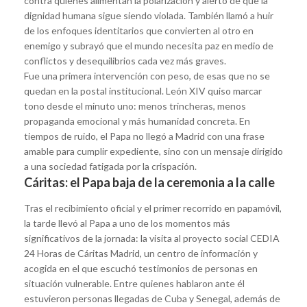
contra quienes alimentan la polarización y alertó de que la
dignidad humana sigue siendo violada. También llamó a huir
de los enfoques identitarios que convierten al otro en
enemigo y subrayó que el mundo necesita paz en medio de
conflictos y desequilibrios cada vez más graves.
Fue una primera intervención con peso, de esas que no se
quedan en la postal institucional. León XIV quiso marcar
tono desde el minuto uno: menos trincheras, menos
propaganda emocional y más humanidad concreta. En
tiempos de ruido, el Papa no llegó a Madrid con una frase
amable para cumplir expediente, sino con un mensaje dirigido
a una sociedad fatigada por la crispación.
Cáritas: el Papa baja de la ceremonia a la calle
Tras el recibimiento oficial y el primer recorrido en papamóvil,
la tarde llevó al Papa a uno de los momentos más
significativos de la jornada: la visita al proyecto social CEDIA
24 Horas de Cáritas Madrid, un centro de información y
acogida en el que escuchó testimonios de personas en
situación vulnerable. Entre quienes hablaron ante él
estuvieron personas llegadas de Cuba y Senegal, además de