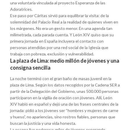
una voluntaria vinculada al proyecto Esperanza de las
Adoratrices.
Ese paso por Cáritas sirvió para equilibrar la visita: de la
solemnidad del Palacio Real a la realidad de quienes viven en
los márgenes. No era un gesto menor. En una agenda tan
milimetrada, cada parada cuenta. Y León XIV quiso que su
primera jornada en España incluyera el contacto con
personas atendidas por una red social de la Iglesia que
trabaja con pobreza, exclusión y vulnerabilidad.
La plaza de Lima: medio millón de jóvenes y una
consigna sencilla
La noche terminó con el gran baño de masas juvenil en la
plaza de Lima. Según los datos recogidos por la Cadena SER a
partir de la Delegación del Gobierno, unas 500.000 personas
participaron en la vigilia de oración con jóvenes. Allí, León
XIV habló en español y dejó una de las frases centrales de la
jornada: pidió a los jóvenes ser “hombres y mujeres de carne
y hueso”, no apariencias, sino rostros fiables, personas que
buscan la justicia y una vida honesta.
La escena fue poderosa: miles de jóvenes esperando