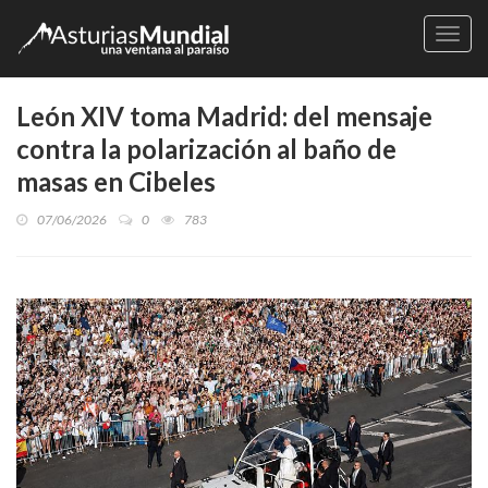
Naveg
León XIV toma Madrid: del mensaje
contra la polarización al baño de
masas en Cibeles
07/06/2026
0
783