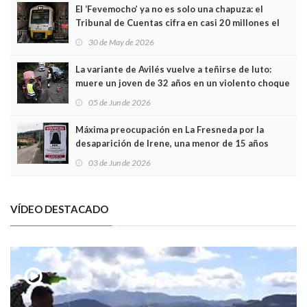
El ‘Fevemocho’ ya no es solo una chapuza: el
Tribunal de Cuentas cifra en casi 20 millones el
sobrecoste de los trenes que no cabían por los
30 de May de 2026
túneles
La variante de Avilés vuelve a teñirse de luto:
muere un joven de 32 años en un violento choque
frontal
05 de Jun de 2026
Máxima preocupación en La Fresneda por la
desaparición de Irene, una menor de 15 años
03 de Jun de 2026
VÍDEO DESTACADO