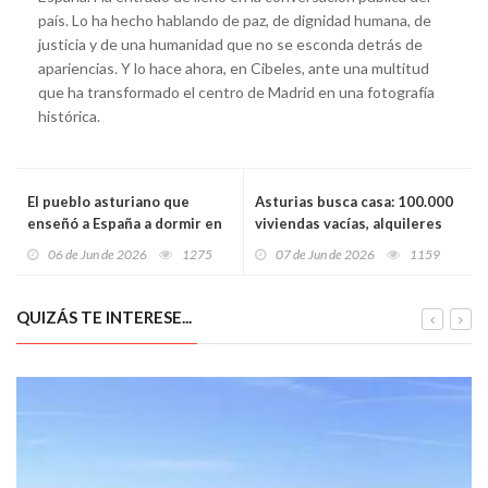
país. Lo ha hecho hablando de paz, de dignidad humana, de
justicia y de una humanidad que no se esconda detrás de
apariencias. Y lo hace ahora, en Cibeles, ante una multitud
que ha transformado el centro de Madrid en una fotografía
histórica.
El pueblo asturiano que
Asturias busca casa: 100.000
enseñó a España a dormir en
viviendas vacías, alquileres
una aldea: así inventó
disparados y jóvenes
06 de Jun de 2026
1275
07 de Jun de 2026
1159
Taramundi el turismo rural
atrapados en casa de sus
padres
QUIZÁS TE INTERESE...