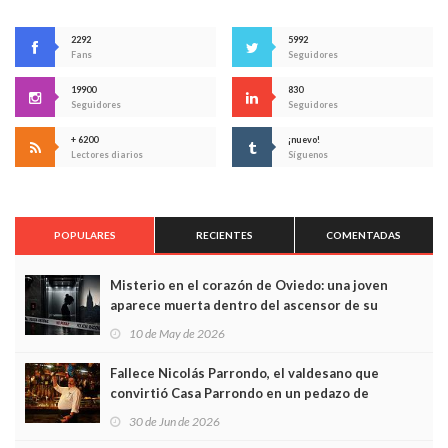
2292
5992
Fans
Seguidores
19900
830
Seguidores
Seguidores
+ 6200
¡nuevo!
Lectores diarios
Síguenos
POPULARES
RECIENTES
COMENTADAS
Misterio en el corazón de Oviedo: una joven
aparece muerta dentro del ascensor de su
edificio y las cámaras captan sus últimos minutos
10 de May de 2026
Fallece Nicolás Parrondo, el valdesano que
convirtió Casa Parrondo en un pedazo de
Asturias en Madrid
30 de Jun de 2026