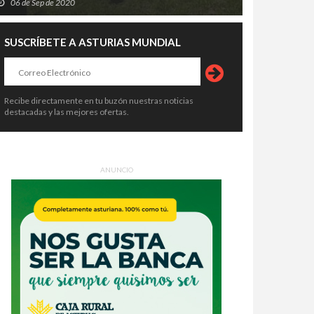
06 de Sep de 2020
SUSCRÍBETE A ASTURIAS MUNDIAL
Recibe directamente en tu buzón nuestras noticias
destacadas y las mejores ofertas.
ANUNCIO
celona desde tres
Vigo se convierte en un gran jueg
spectivas: acuario, paseo por el
de pistas: una aventura urbana
 y vino con vistas por 49 euros
para descubrir la ciudad siguiendo
1 de Jul de 2026
30 de Jul de 2026
los secretos de un abuelo