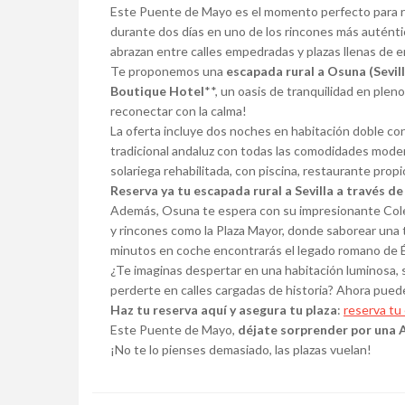
Este Puente de Mayo es el momento perfecto para re
durante dos días en uno de los rincones más auténtico
abrazan entre calles empedradas y plazas llenas de 
Te proponemos una
escapada rural a Osuna (Sevill
Boutique Hotel
**, un oasis de tranquilidad en plen
reconectar con la calma!
La oferta incluye dos noches en habitación doble co
tradicional andaluz con todas las comodidades moder
solariega rehabilitada, con piscina, restaurante propi
Reserva ya tu escapada rural a Sevilla a través de
Además, Osuna te espera con su impresionante Coleg
y rincones como la Plaza Mayor, donde saborear una 
minutos en coche encontrarás el legado romano de Écij
¿Te imaginas despertar en una habitación luminosa, s
perderte en calles cargadas de historia? Ahora puede
Haz tu reserva aquí y asegura tu plaza
:
reserva tu 
Este Puente de Mayo,
déjate sorprender por una 
¡No te lo pienses demasiado, las plazas vuelan!