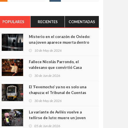
POPULARES
RECIENTES
COMENTADAS
Misterio en el corazón de Oviedo:
una joven aparece muerta dentro
del ascensor de su edificio y las
10 de May de 2026
cámaras captan sus últimos
minutos
Fallece Nicolás Parrondo, el
valdesano que convirtió Casa
Parrondo en un pedazo de
30 de Jun de 2026
Asturias en Madrid
El ‘Fevemocho’ ya no es solo una
chapuza: el Tribunal de Cuentas
cifra en casi 20 millones el
30 de May de 2026
sobrecoste de los trenes que no
cabían por los túneles
La variante de Avilés vuelve a
teñirse de luto: muere un joven
de 32 años en un violento choque
05 de Jun de 2026