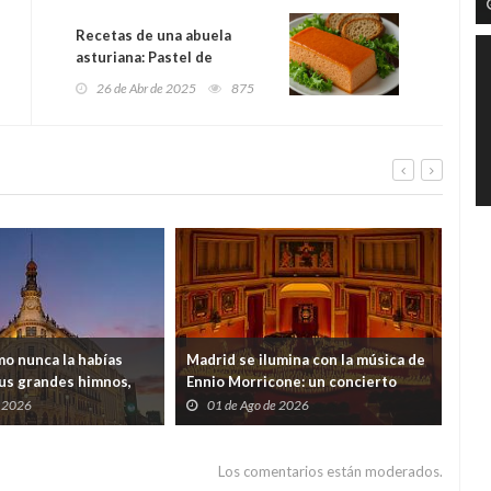
Recetas de una abuela
asturiana: Pastel de
gallineta a lo cabracho
26 de Abr de 2025
875
(huele a mar y a recuerdos)
mo nunca la habías
Madrid se ilumina con la música de
Bar
us grandes himnos,
Ennio Morricone: un concierto
per
en el Four Seasons de
entre miles de velas en el Ateneo
mar
e 2026
01 de Ago de 2026
3
Los comentarios están moderados.