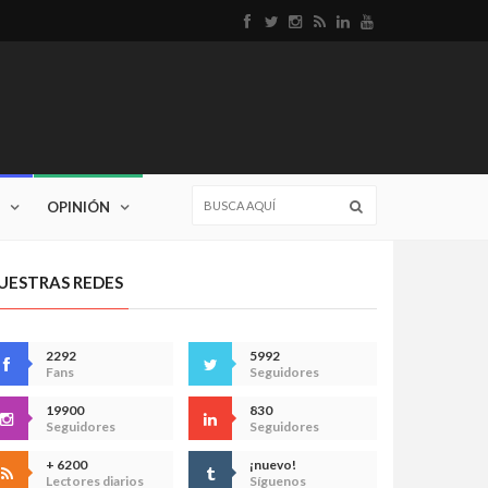
OPINIÓN
UESTRAS REDES
2292
5992
Fans
Seguidores
19900
830
Seguidores
Seguidores
+ 6200
¡nuevo!
Lectores diarios
Síguenos