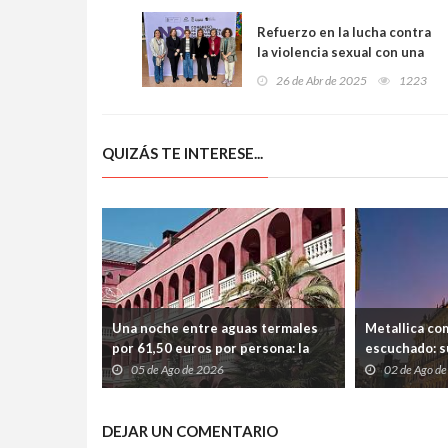
Refuerzo en la lucha contra
la violencia sexual con una
sala de declaraciones
26 de Abr de 2025
1223
seguras para víctimas en el
Centro de Crisis
QUIZÁS TE INTERESE...
Una noche entre aguas termales
Metallica co
por 61,50 euros por persona: la
escuchado: s
escapada perfecta para
entre velas, 
05 de Ago de 2026
02 de Ago d
desconectar cerca de Barcelona
Madrid
DEJAR UN COMENTARIO