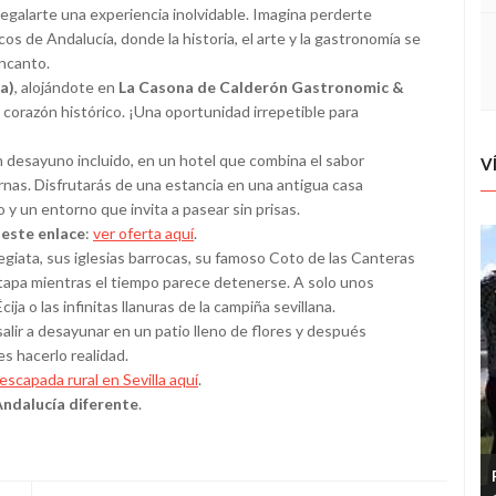
galarte una experiencia inolvidable. Imagina perderte
s de Andalucía, donde la historia, el arte y la gastronomía se
encanto.
a)
, alojándote en
La Casona de Calderón Gastronomic &
o corazón histórico. ¡Una oportunidad irrepetible para
n desayuno incluido, en un hotel que combina el sabor
V
nas. Disfrutarás de una estancia en una antigua casa
o y un entorno que invita a pasear sin prisas.
 este enlace
:
ver oferta aquí
.
iata, sus iglesias barrocas, su famoso Coto de las Canteras
tapa mientras el tiempo parece detenerse. A solo unos
a o las infinitas llanuras de la campiña sevillana.
alir a desayunar en un patio lleno de flores y después
s hacerlo realidad.
escapada rural en Sevilla aquí
.
Andalucía diferente
.