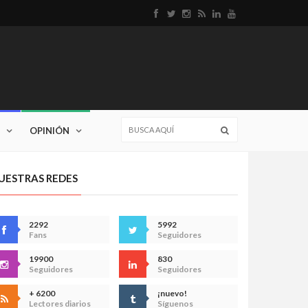
OPINIÓN
UESTRAS REDES
2292
5992
Fans
Seguidores
19900
830
Seguidores
Seguidores
+ 6200
¡nuevo!
Lectores diarios
Síguenos