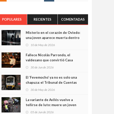
POPULARES
RECIENTES
COMENTADAS
Misterio en el corazón de Oviedo:
una joven aparece muerta dentro
del ascensor de su edificio y las
10 de May de 2026
cámaras captan sus últimos
minutos
Fallece Nicolás Parrondo, el
valdesano que convirtió Casa
Parrondo en un pedazo de
30 de Jun de 2026
Asturias en Madrid
El ‘Fevemocho’ ya no es solo una
chapuza: el Tribunal de Cuentas
cifra en casi 20 millones el
30 de May de 2026
sobrecoste de los trenes que no
cabían por los túneles
La variante de Avilés vuelve a
teñirse de luto: muere un joven
de 32 años en un violento choque
05 de Jun de 2026