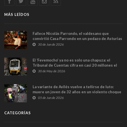
MÁS LEÍDOS
Fallece Nicolás Parrondo, el valdesano que
convirtió Casa Parrondo en un pedazo de Asturias
en Madrid
30 de Jun de 2026
El ‘Fevemocho’ ya no es solo una chapuza: el
Tribunal de Cuentas cifra en casi 20 millones el
sobrecoste de los trenes que no cabían por los
30 de May de 2026
túneles
La variante de Avilés vuelve a teñirse de luto:
muere un joven de 32 años en un violento choque
frontal
05 de Jun de 2026
CATEGORÍAS