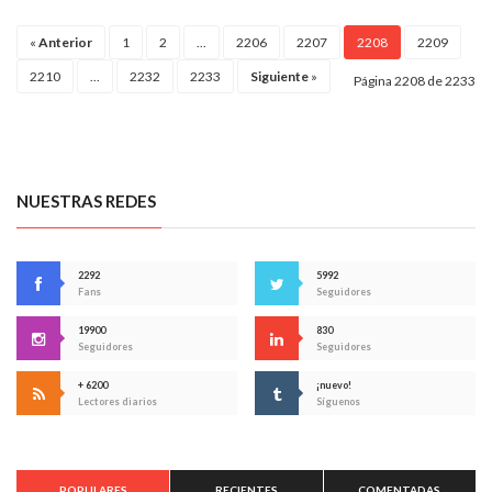
«
Anterior
1
2
...
2206
2207
2208
2209
2210
...
2232
2233
Siguiente
»
Página 2208 de 2233
NUESTRAS REDES
2292
5992
Fans
Seguidores
19900
830
Seguidores
Seguidores
+ 6200
¡nuevo!
Lectores diarios
Síguenos
POPULARES
RECIENTES
COMENTADAS