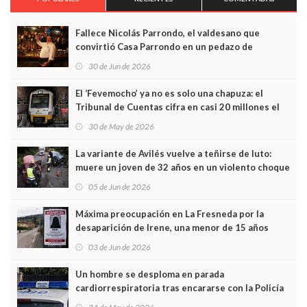
Fallece Nicolás Parrondo, el valdesano que
convirtió Casa Parrondo en un pedazo de
Asturias en Madrid
30 de Jun de 2026
El ‘Fevemocho’ ya no es solo una chapuza: el
Tribunal de Cuentas cifra en casi 20 millones el
sobrecoste de los trenes que no cabían por los
30 de May de 2026
túneles
La variante de Avilés vuelve a teñirse de luto:
muere un joven de 32 años en un violento choque
frontal
05 de Jun de 2026
Máxima preocupación en La Fresneda por la
desaparición de Irene, una menor de 15 años
03 de Jun de 2026
Un hombre se desploma en parada
cardiorrespiratoria tras encararse con la Policía
Local en Luanco