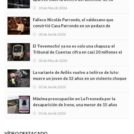
edificio y las cámaras captan sus últimos minutos
10 de May de 2026
Fallece Nicolás Parrondo, el valdesano que
convirtió Casa Parrondo en un pedazo de
Asturias en Madrid
30 de Jun de 2026
El ‘Fevemocho’ ya no es solo una chapuza: el
Tribunal de Cuentas cifra en casi 20 millones el
sobrecoste de los trenes que no cabían por los
30 de May de 2026
túneles
La variante de Avilés vuelve a teñirse de luto:
muere un joven de 32 años en un violento choque
frontal
05 de Jun de 2026
Máxima preocupación en La Fresneda por la
desaparición de Irene, una menor de 15 años
03 de Jun de 2026
VÍDEO DESTACADO