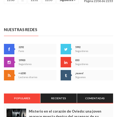
Página 2206 de 2233
NUESTRAS REDES
2292
5992
Fans
Seguidores
19900
830
Seguidores
Seguidores
+ 6200
¡nuevo!
Lectores diarios
Síguenos
POPULARES
RECIENTES
COMENTADAS
Misterio en el corazón de Oviedo: una joven
aparece muerta dentro del ascensor de su