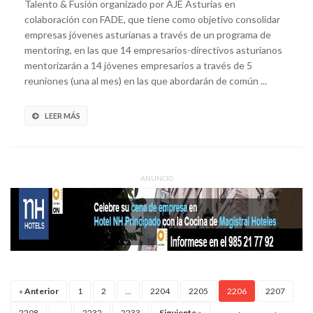
Talento & Fusión organizado por AJE Asturias en
colaboración con FADE, que tiene como objetivo consolidar
empresas jóvenes asturianas a través de un programa de
mentoring, en las que 14 empresarios-directivos asturianos
mentorizarán a 14 jóvenes empresarios a través de 5
reuniones (una al mes) en las que abordarán de común ...
LEER MÁS
ANUNCIO
«
Anterior
1
2
...
2204
2205
2206
2207
2208
...
2232
2233
Siguiente
»