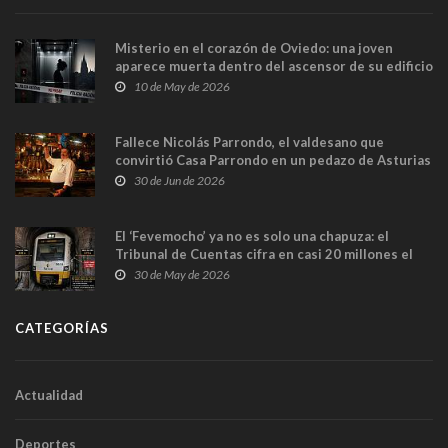
Misterio en el corazón de Oviedo: una joven
aparece muerta dentro del ascensor de su edificio
y las cámaras captan sus últimos minutos
10 de May de 2026
Fallece Nicolás Parrondo, el valdesano que
convirtió Casa Parrondo en un pedazo de Asturias
en Madrid
30 de Jun de 2026
El ‘Fevemocho’ ya no es solo una chapuza: el
Tribunal de Cuentas cifra en casi 20 millones el
sobrecoste de los trenes que no cabían por los
30 de May de 2026
túneles
CATEGORÍAS
Actualidad
Deportes