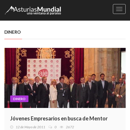
Naveg
DINERO
DINERO
Jóvenes Empresarios en busca de Mentor
12 de Mayo de 2011
0
2672