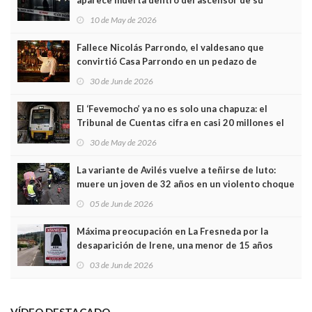
edificio y las cámaras captan sus últimos minutos
10 de May de 2026
Fallece Nicolás Parrondo, el valdesano que
convirtió Casa Parrondo en un pedazo de
Asturias en Madrid
30 de Jun de 2026
El ‘Fevemocho’ ya no es solo una chapuza: el
Tribunal de Cuentas cifra en casi 20 millones el
sobrecoste de los trenes que no cabían por los
30 de May de 2026
túneles
La variante de Avilés vuelve a teñirse de luto:
muere un joven de 32 años en un violento choque
frontal
05 de Jun de 2026
Máxima preocupación en La Fresneda por la
desaparición de Irene, una menor de 15 años
03 de Jun de 2026
VÍDEO DESTACADO