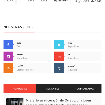
3273
...
3341
3342
Siguiente
»
Página 3271 de 3342
NUESTRAS REDES
2292
5992
Fans
Seguidores
19900
830
Seguidores
Seguidores
+ 6200
¡nuevo!
Lectores diarios
Síguenos
POPULARES
RECIENTES
COMENTADAS
Misterio en el corazón de Oviedo: una joven
aparece muerta dentro del ascensor de su