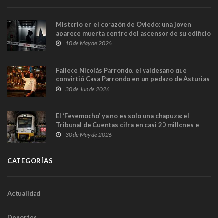
Misterio en el corazón de Oviedo: una joven
aparece muerta dentro del ascensor de su edificio
y las cámaras captan sus últimos minutos
10 de May de 2026
Fallece Nicolás Parrondo, el valdesano que
convirtió Casa Parrondo en un pedazo de Asturias
en Madrid
30 de Jun de 2026
El ‘Fevemocho’ ya no es solo una chapuza: el
Tribunal de Cuentas cifra en casi 20 millones el
sobrecoste de los trenes que no cabían por los
30 de May de 2026
túneles
CATEGORÍAS
Actualidad
Deportes