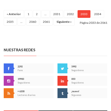
«
Anterior
1
2
...
2031
2032
2033
2034
2035
...
2060
2061
Siguiente
»
Página 2033 de 2061
NUESTRAS REDES
2292
5992
Fans
Seguidores
19900
830
Seguidores
Seguidores
+ 6200
¡nuevo!
Lectores diarios
Síguenos