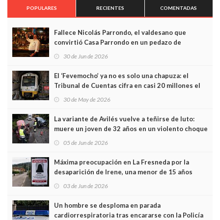
POPULARES
RECIENTES
COMENTADAS
Fallece Nicolás Parrondo, el valdesano que
convirtió Casa Parrondo en un pedazo de
Asturias en Madrid
30 de Jun de 2026
El ‘Fevemocho’ ya no es solo una chapuza: el
Tribunal de Cuentas cifra en casi 20 millones el
sobrecoste de los trenes que no cabían por los
30 de May de 2026
túneles
La variante de Avilés vuelve a teñirse de luto:
muere un joven de 32 años en un violento choque
frontal
05 de Jun de 2026
Máxima preocupación en La Fresneda por la
desaparición de Irene, una menor de 15 años
03 de Jun de 2026
Un hombre se desploma en parada
cardiorrespiratoria tras encararse con la Policía