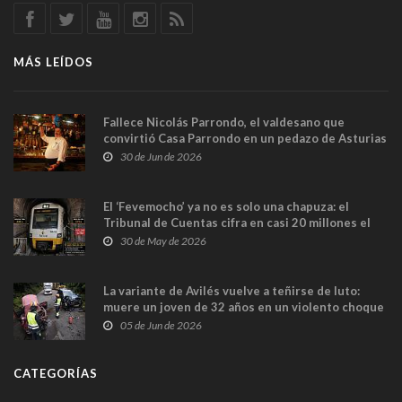
MÁS LEÍDOS
Fallece Nicolás Parrondo, el valdesano que
convirtió Casa Parrondo en un pedazo de Asturias
en Madrid
30 de Jun de 2026
El ‘Fevemocho’ ya no es solo una chapuza: el
Tribunal de Cuentas cifra en casi 20 millones el
sobrecoste de los trenes que no cabían por los
30 de May de 2026
túneles
La variante de Avilés vuelve a teñirse de luto:
muere un joven de 32 años en un violento choque
frontal
05 de Jun de 2026
CATEGORÍAS