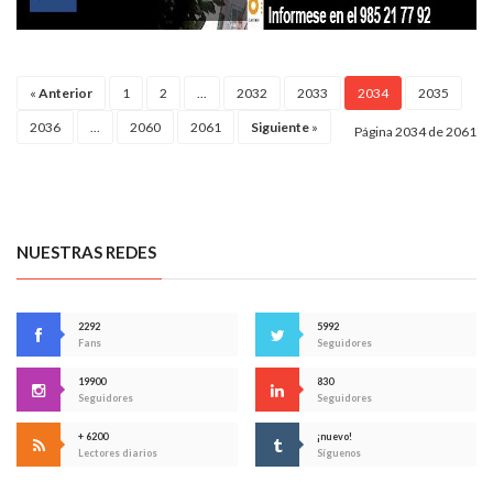
«
Anterior
1
2
...
2032
2033
2034
2035
2036
...
2060
2061
Siguiente
»
Página 2034 de 2061
NUESTRAS REDES
2292
5992
Fans
Seguidores
19900
830
Seguidores
Seguidores
+ 6200
¡nuevo!
Lectores diarios
Síguenos