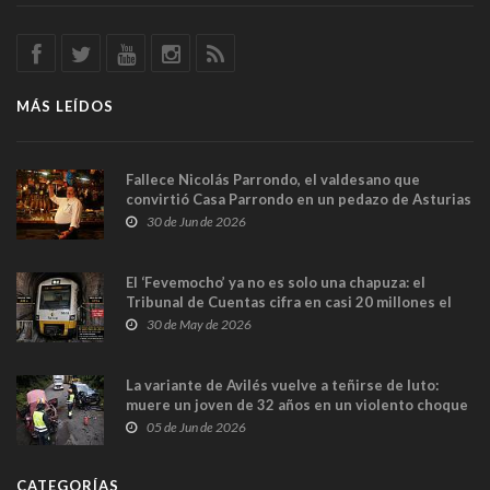
MÁS LEÍDOS
Fallece Nicolás Parrondo, el valdesano que
convirtió Casa Parrondo en un pedazo de Asturias
en Madrid
30 de Jun de 2026
El ‘Fevemocho’ ya no es solo una chapuza: el
Tribunal de Cuentas cifra en casi 20 millones el
sobrecoste de los trenes que no cabían por los
30 de May de 2026
túneles
La variante de Avilés vuelve a teñirse de luto:
muere un joven de 32 años en un violento choque
frontal
05 de Jun de 2026
CATEGORÍAS