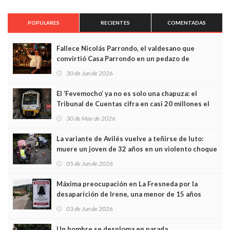
POPULARES
RECIENTES
COMENTADAS
Fallece Nicolás Parrondo, el valdesano que
convirtió Casa Parrondo en un pedazo de
Asturias en Madrid
30 de Jun de 2026
El ‘Fevemocho’ ya no es solo una chapuza: el
Tribunal de Cuentas cifra en casi 20 millones el
sobrecoste de los trenes que no cabían por los
30 de May de 2026
túneles
La variante de Avilés vuelve a teñirse de luto:
muere un joven de 32 años en un violento choque
frontal
05 de Jun de 2026
Máxima preocupación en La Fresneda por la
desaparición de Irene, una menor de 15 años
03 de Jun de 2026
Un hombre se desploma en parada