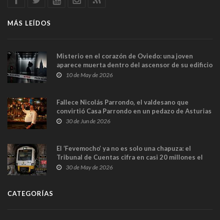
MÁS LEÍDOS
Misterio en el corazón de Oviedo: una joven
aparece muerta dentro del ascensor de su edificio
y las cámaras captan sus últimos minutos
10 de May de 2026
Fallece Nicolás Parrondo, el valdesano que
convirtió Casa Parrondo en un pedazo de Asturias
en Madrid
30 de Jun de 2026
El ‘Fevemocho’ ya no es solo una chapuza: el
Tribunal de Cuentas cifra en casi 20 millones el
sobrecoste de los trenes que no cabían por los
30 de May de 2026
túneles
CATEGORÍAS