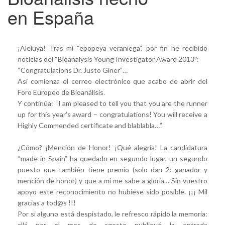
en España
¡Aleluya! Tras mi “epopeya veraniega”, por fin he recibido
noticias del “Bioanalysis Young Investigator Award 2013″:
“Congratulations Dr. Justo Giner”…
Así comienza el correo electrónico que acabo de abrir del
Foro Europeo de Bioanálisis.
Y continúa: “I am pleased to tell you that you are the runner
up for this year’s award – congratulations! You will receive a
Highly Commended certificate and blablabla…”.
¿Cómo? ¡Mención de Honor! ¡Qué alegría! La candidatura
“made in Spain” ha quedado en segundo lugar, un segundo
puesto que también tiene premio (solo dan 2: ganador y
mención de honor) y que a mi me sabe a gloria… Sin vuestro
apoyo este reconocimiento no hubiese sido posible. ¡¡¡ Mil
gracias a tod@s !!!
Por si alguno está despistado, le refresco rápido la memoria:
allá por el mes de agosto publiqué la entrada