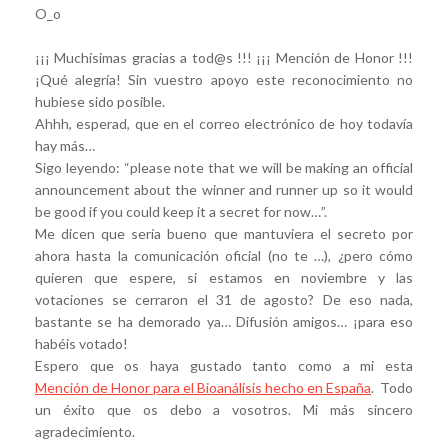
O_o
¡¡¡ Muchísimas gracias a tod@s !!! ¡¡¡ Mención de Honor !!!
¡Qué alegría! Sin vuestro apoyo este reconocimiento no
hubiese sido posible.
Ahhh, esperad, que en el correo electrónico de hoy todavía
hay más…
Sigo leyendo: “please note that we will be making an official
announcement about the winner and runner up so it would
be good if you could keep it a secret for now…”.
Me dicen que sería bueno que mantuviera el secreto por
ahora hasta la comunicación oficial (no te …), ¿pero cómo
quieren que espere, si estamos en noviembre y las
votaciones se cerraron el 31 de agosto? De eso nada,
bastante se ha demorado ya… Difusión amigos… ¡para eso
habéis votado!
Espero que os haya gustado tanto como a mi esta
Mención de Honor para el Bioanálisis hecho en España
. Todo
un éxito que os debo a vosotros. Mi más sincero
agradecimiento.