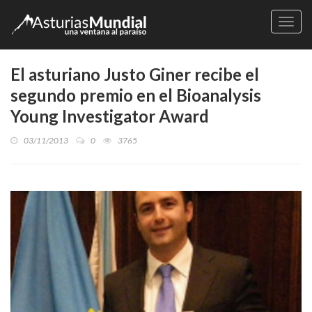
Naveg
El asturiano Justo Giner recibe el
segundo premio en el Bioanalysis
Young Investigator Award
03/11/2013
0
3765