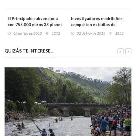
El Principado subvenciona
Investigadores madrileños
con 755.000 euros 33 planes
comparten estudios de
municipales contra las
variedades hortícolas con
02 de Nov de 2013
1272
02 de Nov de 2013
1652
drogas
asturianos y gallegos
QUIZÁS TE INTERESE...