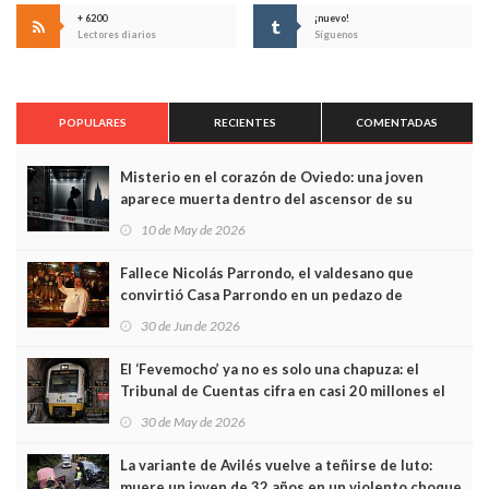
+ 6200
¡nuevo!
Lectores diarios
Síguenos
POPULARES
RECIENTES
COMENTADAS
Misterio en el corazón de Oviedo: una joven
aparece muerta dentro del ascensor de su
edificio y las cámaras captan sus últimos minutos
10 de May de 2026
Fallece Nicolás Parrondo, el valdesano que
convirtió Casa Parrondo en un pedazo de
Asturias en Madrid
30 de Jun de 2026
El ‘Fevemocho’ ya no es solo una chapuza: el
Tribunal de Cuentas cifra en casi 20 millones el
sobrecoste de los trenes que no cabían por los
30 de May de 2026
túneles
La variante de Avilés vuelve a teñirse de luto:
muere un joven de 32 años en un violento choque