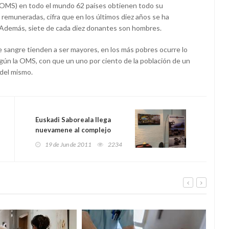
 (OMS) en todo el mundo 62 países obtienen todo su
remuneradas, cifra que en los últimos diez años se ha
 Además, siete de cada diez donantes son hombres.
e sangre tienden a ser mayores, en los más pobres ocurre lo
egún la OMS, con que un uno por ciento de la población de un
 del mismo.
Euskadi Saboreala llega
nuevamene al complejo
teatral Paseo La Plaza de
19 de Jun de 2011
2234
Buenos Aires