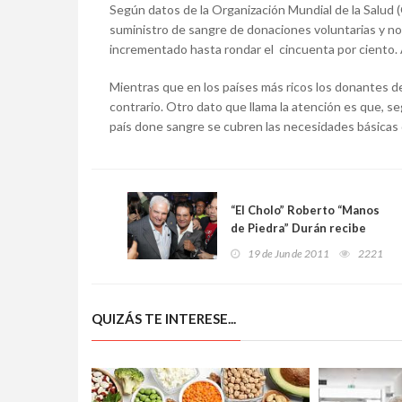
Según datos de la Organización Mundial de la Salud
suministro de sangre de donaciones voluntarias y no 
incrementado hasta rondar el cincuenta por ciento.
Mientras que en los países más ricos los donantes d
contrario. Otro dato que llama la atención es que, s
país done sangre se cubren las necesidades básicas
“El Cholo” Roberto “Manos
de Piedra” Durán recibe
numerosas muestras de
19 de Jun de 2011
2221
afecto en su 60 cumpleaños
QUIZÁS TE INTERESE...