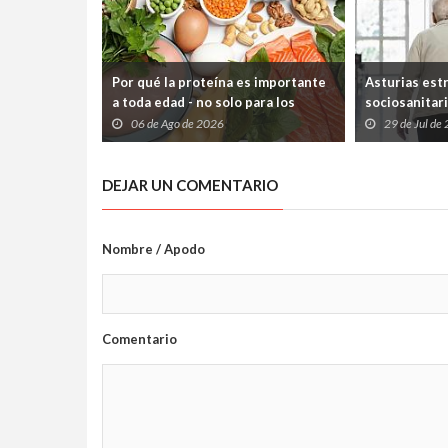
Por qué la proteína es importante
Asturias est
a toda edad - no solo para los
sociosanitari
deportistas
que los paci
06 de Ago de 2026
29 de Jul de
atrapados en
Sociales
DEJAR UN COMENTARIO
Nombre / Apodo
Comentario