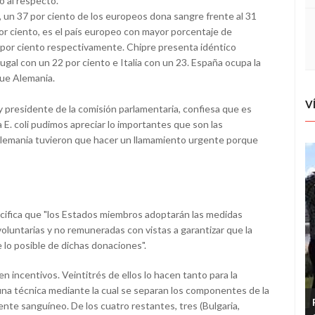
o al respecto.
un 37 por ciento de los europeos dona sangre frente al 31
por ciento, es el país europeo con mayor porcentaje de
1 por ciento respectivamente. Chipre presenta idéntico
ugal con un 22 por ciento e Italia con un 23. España ocupa la
que Alemania.
V
y presidente de la comisión parlamentaria, confiesa que es
E. coli pudimos apreciar lo importantes que son las
 Alemania tuvieron que hacer un llamamiento urgente porque
cifica que "los Estados miembros adoptarán las medidas
oluntarias y no remuneradas con vistas a garantizar que la
lo posible de dichas donaciones".
 incentivos. Veintitrés de ellos lo hacen tanto para la
una técnica mediante la cual se separan los componentes de la
rente sanguíneo. De los cuatro restantes, tres (Bulgaria,