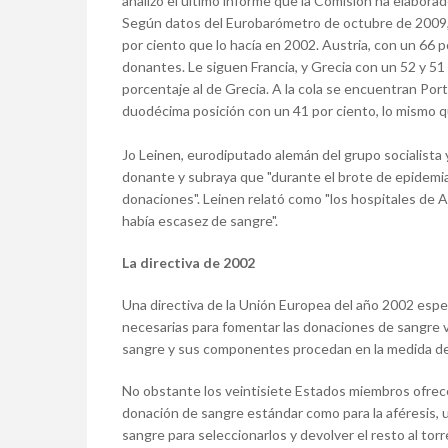
analizó el último informe que la Comisión ha elaborad
Según datos del Eurobarómetro de octubre de 2009, 
por ciento que lo hacía en 2002. Austria, con un 66 
donantes. Le siguen Francia, y Grecia con un 52 y 5
porcentaje al de Grecia. A la cola se encuentran Port
duodécima posición con un 41 por ciento, lo mismo 
Jo Leinen, eurodiputado alemán del grupo socialista 
donante y subraya que "durante el brote de epidemia 
donaciones". Leinen relató como "los hospitales de
había escasez de sangre".
La directiva de 2002
Una directiva de la Unión Europea del año 2002 espe
necesarias para fomentar las donaciones de sangre v
sangre y sus componentes procedan en la medida de 
No obstante los veintisiete Estados miembros ofrecen
donación de sangre estándar como para la aféresis, 
sangre para seleccionarlos y devolver el resto al tor