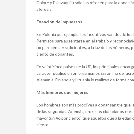
Chipre y Eslovaquia) sólo los ofrecen para la donació
aféresis.
Exención de impuestos
En Polonia por ejemplo, los incentivos van desde los
Permisos para ausentarse en el trabajo y reconocim
no parecen ser suficientes, a la luz de los números, p
ciento de donantes.
En veinticinco países de la UE, los principales encar
carácter público o son organismos sin ánimo de lucro
Alemania, Finlandia y Lituania lo realizan de forma c
Más hombres que mujeres
Los hombres son más proclives a donar sangre que las
de las segundas. Además, entre los ciudadanos euro
mayor (un 46 por ciento) que aquellos que a la edad
ciento.