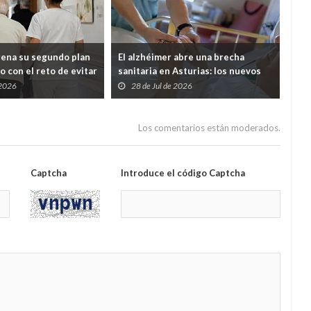
rena su segundo plan
El alzhéimer abre una brecha
Cab
o con el reto de evitar
sanitaria en Asturias: los nuevos
mil
entes queden
fármacos llegarán, pero solo podrá
men
 2026
28 de Jul de 2026
2
tre Salud y Servicios
pagarlos quien tenga hasta 30.000
euros al año
Los comentarios están moderados.
Captcha
Introduce el código Captcha