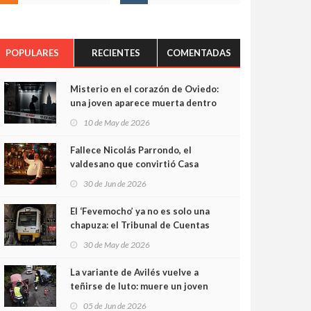
POPULARES
RECIENTES
COMENTADAS
Misterio en el corazón de Oviedo:
una joven aparece muerta dentro
del ascensor de su edificio y las
10 de May de 2026
cámaras captan sus últimos
minutos
Fallece Nicolás Parrondo, el
valdesano que convirtió Casa
Parrondo en un pedazo de
30 de Jun de 2026
Asturias en Madrid
El ‘Fevemocho’ ya no es solo una
chapuza: el Tribunal de Cuentas
cifra en casi 20 millones el
30 de May de 2026
sobrecoste de los trenes que no
cabían por los túneles
La variante de Avilés vuelve a
teñirse de luto: muere un joven
de 32 años en un violento choque
05 de Jun de 2026