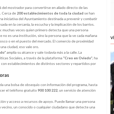
 del mostrador para convertirse en aliado directo de las
s. Cerca de
200 establecimientos de toda la ciudad
se han
una iniciativa del Ayuntamiento destinada a prevenir y combatir
a en la cercanía, la escucha y la implicación de los barrios.
sa: muchas veces quien primero detecta que una persona
 no es una institución, sino la persona que la ve cada mañana
V
 quiosco o en el puesto del mercado. El comercio de proximidad
 una ciudad, eso vale oro.
ado”
amplía su alcance y sale todavía más a la calle. La
ticas Sociales, a través de la plataforma
“Creo en Oviedo”
, ha
l, con establecimientos de distintos sectores y repartidos por
horas
tela una bolsa de obsequio con información del programa, hasta
ocer el teléfono gratuito
900 100 222
, un servicio de atención
ción y acceso a recursos de apoyo. Puede llamar una persona
un vecino, un conocido o cualquier ciudadano que detecte una