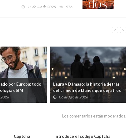
dos»
11 de Jun de 2026
976
tado por Europa: todo
Laura y Dámaso: la historia detrás
El 
nología eSIM
del crimen de Llanes que deja tres
cad
hijos huérfanos
sid
e 2026
06 de Ago de 2026
0
Guar
por
Los comentarios están moderados.
Captcha
Introduce el código Captcha