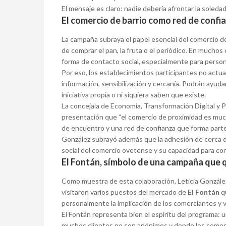
El mensaje es claro: nadie debería afrontar la soledad
El comercio de barrio como red de confi
La campaña subraya el papel esencial del comercio de
de comprar el pan, la fruta o el periódico. En much
forma de contacto social, especialmente para persona
Por eso, los establecimientos participantes no actu
información, sensibilización y cercanía. Podrán ayuda
iniciativa propia o ni siquiera saben que existe.
La concejala de Economía, Transformación Digital y Po
presentación que “el comercio de proximidad es muc
de encuentro y una red de confianza que forma parte 
González subrayó además que la adhesión de cerca
social del comercio ovetense y su capacidad para con
El Fontán, símbolo de una campaña que qu
Como muestra de esta colaboración, Leticia González 
visitaron varios puestos del mercado de
El Fontán
qu
personalmente la implicación de los comerciantes y v
El Fontán representa bien el espíritu del programa: 
muchos clientes no son anónimos y donde los comer