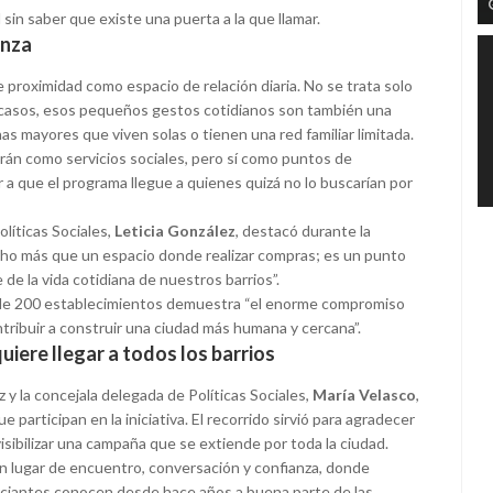
 sin saber que existe una puerta a la que llamar.
anza
 proximidad como espacio de relación diaria. No se trata solo
os casos, esos pequeños gestos cotidianos son también una
s mayores que viven solas o tienen una red familiar limitada.
arán como servicios sociales, pero sí como puntos de
r a que el programa llegue a quienes quizá no lo buscarían por
líticas Sociales,
Leticia González
, destacó durante la
ho más que un espacio donde realizar compras; es un punto
de la vida cotidiana de nuestros barrios”.
 de 200 establecimientos demuestra “el enorme compromiso
tribuir a construir una ciudad más humana y cercana”.
iere llegar a todos los barrios
y la concejala delegada de Políticas Sociales,
María Velasco
,
e participan en la iniciativa. El recorrido sirvió para agradecer
isibilizar una campaña que se extiende por toda la ciudad.
un lugar de encuentro, conversación y confianza, donde
ciantes conocen desde hace años a buena parte de las