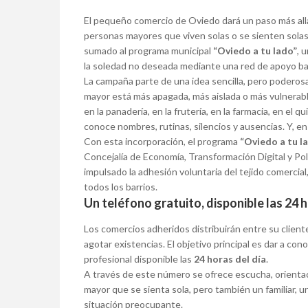
El pequeño comercio de Oviedo dará un paso más allá
personas mayores que viven solas o se sienten sola
sumado al programa municipal
“Oviedo a tu lado”
, 
la soledad no deseada mediante una red de apoyo basad
La campaña parte de una idea sencilla, pero podero
mayor está más apagada, más aislada o más vulnerable
en la panadería, en la frutería, en la farmacia, en el
conoce nombres, rutinas, silencios y ausencias. Y, en
Con esta incorporación, el programa
“Oviedo a tu l
Concejalía de Economía, Transformación Digital y Polí
impulsado la adhesión voluntaria del tejido comercia
todos los barrios.
Un teléfono gratuito, disponible las 24 
Los comercios adheridos distribuirán entre su clien
agotar existencias. El objetivo principal es dar a con
profesional disponible las
24 horas del día
.
A través de este número se ofrece escucha, orienta
mayor que se sienta sola, pero también un familiar, 
situación preocupante.