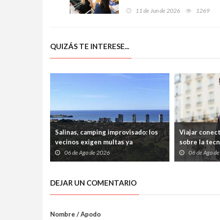
unos 80 docentes de la
11 de Jun de 2026
1269
concertada en Asturias
QUIZÁS TE INTERESE...
Salinas, camping improvisado: los
Viajar conec
vecinos exigen multas ya
sobre la tec
06 de Ago de 2026
06 de Ago d
DEJAR UN COMENTARIO
Nombre / Apodo