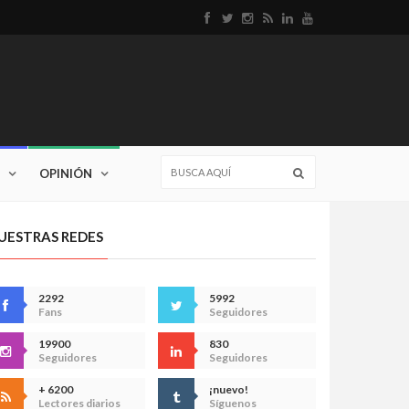
OPINIÓN
UESTRAS REDES
2292
5992
Fans
Seguidores
19900
830
Seguidores
Seguidores
+ 6200
¡nuevo!
Lectores diarios
Síguenos