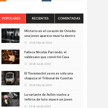
POPULARES
RECIENTES
COMENTADAS
Misterio en el corazón de Oviedo:
una joven aparece muerta dentro
del ascensor de su edificio y las
10 de May de 2026
cámaras captan sus últimos
minutos
Fallece Nicolás Parrondo, el
valdesano que convirtió Casa
Parrondo en un pedazo de
30 de Jun de 2026
Asturias en Madrid
El ‘Fevemocho’ ya no es solo una
chapuza: el Tribunal de Cuentas
cifra en casi 20 millones el
30 de May de 2026
sobrecoste de los trenes que no
cabían por los túneles
La variante de Avilés vuelve a
teñirse de luto: muere un joven
de 32 años en un violento choque
05 de Jun de 2026