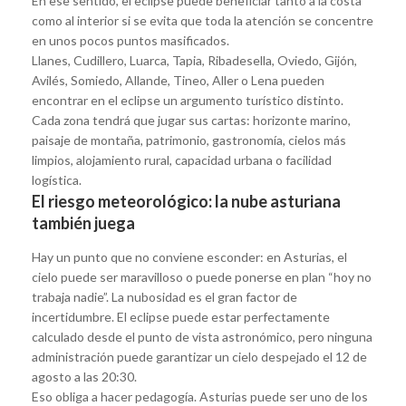
En ese sentido, el eclipse puede beneficiar tanto a la costa
como al interior si se evita que toda la atención se concentre
en unos pocos puntos masificados.
Llanes, Cudillero, Luarca, Tapia, Ribadesella, Oviedo, Gijón,
Avilés, Somiedo, Allande, Tineo, Aller o Lena pueden
encontrar en el eclipse un argumento turístico distinto.
Cada zona tendrá que jugar sus cartas: horizonte marino,
paisaje de montaña, patrimonio, gastronomía, cielos más
limpios, alojamiento rural, capacidad urbana o facilidad
logística.
El riesgo meteorológico: la nube asturiana
también juega
Hay un punto que no conviene esconder: en Asturias, el
cielo puede ser maravilloso o puede ponerse en plan “hoy no
trabaja nadie”. La nubosidad es el gran factor de
incertidumbre. El eclipse puede estar perfectamente
calculado desde el punto de vista astronómico, pero ninguna
administración puede garantizar un cielo despejado el 12 de
agosto a las 20:30.
Eso obliga a hacer pedagogía. Asturias puede ser uno de los