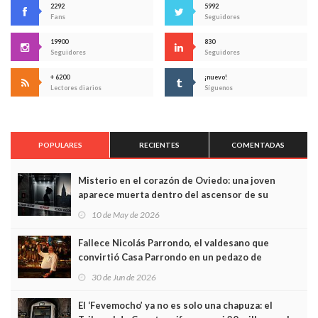
2292
5992
Fans
Seguidores
19900
830
Seguidores
Seguidores
+ 6200
¡nuevo!
Lectores diarios
Síguenos
POPULARES
RECIENTES
COMENTADAS
Misterio en el corazón de Oviedo: una joven
aparece muerta dentro del ascensor de su
edificio y las cámaras captan sus últimos minutos
10 de May de 2026
Fallece Nicolás Parrondo, el valdesano que
convirtió Casa Parrondo en un pedazo de
Asturias en Madrid
30 de Jun de 2026
El ‘Fevemocho’ ya no es solo una chapuza: el