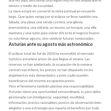
una vez aquí, descubran una región mucho más amplia que el
minuto y medio de oscuridad.
La clave estará en convertir la visita puntual en recuerdo
largo. Que quien venga por el eclipse se lleve también una
fabada, una playa, una senda costera, una iglesia
prerrománica, una sidrería, un museo, un bosque, una villa
marinera y una razón para volver. Ahí está el negocio bueno:
no solo llenar agosto, sino sembrar futuras temporadas.
Asturias ante su agosto más astronómico
El eclipse total de Sol de 2026 ha encendido el mercado
turístico asturiano antes de que llegue el verano. Las
reservas se han adelantado, la ocupación de la semana
central roza el lleno, los precios se han disparado en los
alojamientos más demandados y junio y julio pueden
beneficiarse del enorme escaparate previo.
Pero el fenómeno también plantea una responsabilidad.
Asturias tiene una oportunidad extraordinaria, sí, pero debe
gestionarla con inteligencia: seguridad, movilidad,
información, precios razonables, puntos de observación bien
elegidos y una estrategia que reparta el beneficio por todo