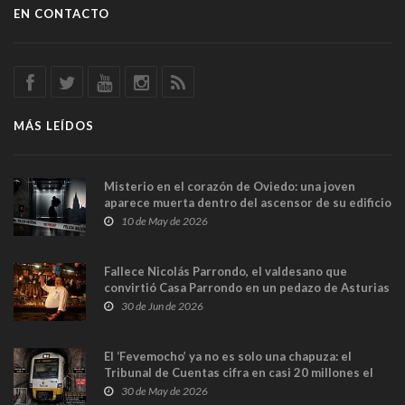
EN CONTACTO
MÁS LEÍDOS
Misterio en el corazón de Oviedo: una joven
aparece muerta dentro del ascensor de su edificio
y las cámaras captan sus últimos minutos
10 de May de 2026
Fallece Nicolás Parrondo, el valdesano que
convirtió Casa Parrondo en un pedazo de Asturias
en Madrid
30 de Jun de 2026
El ‘Fevemocho’ ya no es solo una chapuza: el
Tribunal de Cuentas cifra en casi 20 millones el
sobrecoste de los trenes que no cabían por los
30 de May de 2026