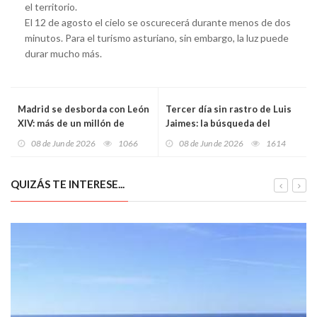
el territorio.
El 12 de agosto el cielo se oscurecerá durante menos de dos
minutos. Para el turismo asturiano, sin embargo, la luz puede
durar mucho más.
Madrid se desborda con León
Tercer día sin rastro de Luis
XIV: más de un millón de
Jaimes: la búsqueda del
personas arropan al Papa en
vecino de Raíces se amplía
08 de Jun de 2026
1066
08 de Jun de 2026
1614
una jornada histórica de fe,
entre huertas, costa y una
calor y multitud en Cibeles
parada de autobús
QUIZÁS TE INTERESE...