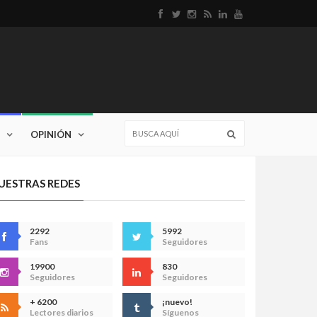
OPINIÓN
UESTRAS REDES
2292
5992
Fans
Seguidores
19900
830
Seguidores
Seguidores
+ 6200
¡nuevo!
Lectores diarios
Síguenos