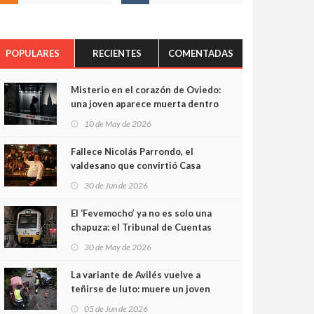
POPULARES
RECIENTES
COMENTADAS
Misterio en el corazón de Oviedo:
una joven aparece muerta dentro
del ascensor de su edificio y las
10 de May de 2026
cámaras captan sus últimos
minutos
Fallece Nicolás Parrondo, el
valdesano que convirtió Casa
Parrondo en un pedazo de
30 de Jun de 2026
Asturias en Madrid
El ‘Fevemocho’ ya no es solo una
chapuza: el Tribunal de Cuentas
cifra en casi 20 millones el
30 de May de 2026
sobrecoste de los trenes que no
cabían por los túneles
La variante de Avilés vuelve a
teñirse de luto: muere un joven
de 32 años en un violento choque
05 de Jun de 2026