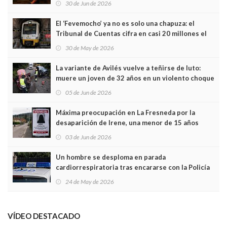
30 de Jun de 2026
El ‘Fevemocho’ ya no es solo una chapuza: el
Tribunal de Cuentas cifra en casi 20 millones el
sobrecoste de los trenes que no cabían por los
30 de May de 2026
túneles
La variante de Avilés vuelve a teñirse de luto:
muere un joven de 32 años en un violento choque
frontal
05 de Jun de 2026
Máxima preocupación en La Fresneda por la
desaparición de Irene, una menor de 15 años
03 de Jun de 2026
Un hombre se desploma en parada
cardiorrespiratoria tras encararse con la Policía
Local en Luanco
24 de May de 2026
VÍDEO DESTACADO