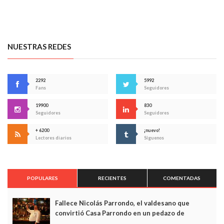
NUESTRAS REDES
2292
5992
Fans
Seguidores
19900
830
Seguidores
Seguidores
+ 6200
¡nuevo!
Lectores diarios
Síguenos
POPULARES
RECIENTES
COMENTADAS
Fallece Nicolás Parrondo, el valdesano que
convirtió Casa Parrondo en un pedazo de
Asturias en Madrid