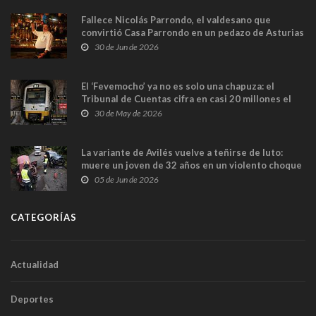
Fallece Nicolás Parrondo, el valdesano que
convirtió Casa Parrondo en un pedazo de Asturias
en Madrid
30 de Jun de 2026
El ‘Fevemocho’ ya no es solo una chapuza: el
Tribunal de Cuentas cifra en casi 20 millones el
sobrecoste de los trenes que no cabían por los
30 de May de 2026
túneles
La variante de Avilés vuelve a teñirse de luto:
muere un joven de 32 años en un violento choque
frontal
05 de Jun de 2026
CATEGORÍAS
Actualidad
Deportes