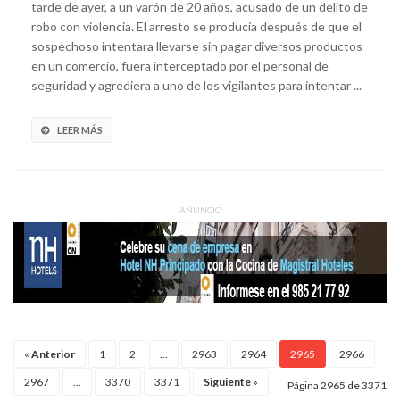
tarde de ayer, a un varón de 20 años, acusado de un delito de
robo con violencia. El arresto se producía después de que el
sospechoso intentara llevarse sin pagar diversos productos
en un comercio, fuera interceptado por el personal de
seguridad y agrediera a uno de los vigilantes para intentar ...
LEER MÁS
ANUNCIO
«
Anterior
1
2
...
2963
2964
2965
2966
2967
...
3370
3371
Siguiente
»
Página 2965 de 3371