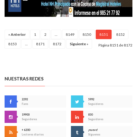
«
Anterior
1
2
...
8149
8150
8151
8152
8153
...
8171
8172
Siguiente
»
Página 8151 de 8172
NUESTRAS REDES
2292
5992
Fans
Seguidores
19900
830
Seguidores
Seguidores
+ 6200
¡nuevo!
Lectores diarios
Síguenos