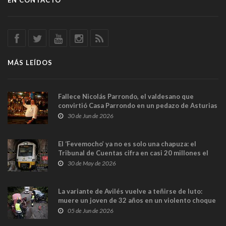
EN CONTACTO
MÁS LEÍDOS
Fallece Nicolás Parrondo, el valdesano que
convirtió Casa Parrondo en un pedazo de Asturias
en Madrid
30 de Jun de 2026
El ‘Fevemocho’ ya no es solo una chapuza: el
Tribunal de Cuentas cifra en casi 20 millones el
sobrecoste de los trenes que no cabían por los
30 de May de 2026
túneles
La variante de Avilés vuelve a teñirse de luto:
muere un joven de 32 años en un violento choque
frontal
05 de Jun de 2026