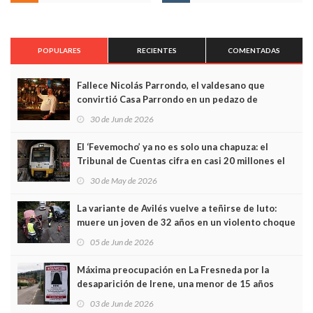
POPULARES
RECIENTES
COMENTADAS
Fallece Nicolás Parrondo, el valdesano que
convirtió Casa Parrondo en un pedazo de
Asturias en Madrid
30 de Jun de 2026
El ‘Fevemocho’ ya no es solo una chapuza: el
Tribunal de Cuentas cifra en casi 20 millones el
sobrecoste de los trenes que no cabían por los
30 de May de 2026
túneles
La variante de Avilés vuelve a teñirse de luto:
muere un joven de 32 años en un violento choque
frontal
05 de Jun de 2026
Máxima preocupación en La Fresneda por la
desaparición de Irene, una menor de 15 años
03 de Jun de 2026