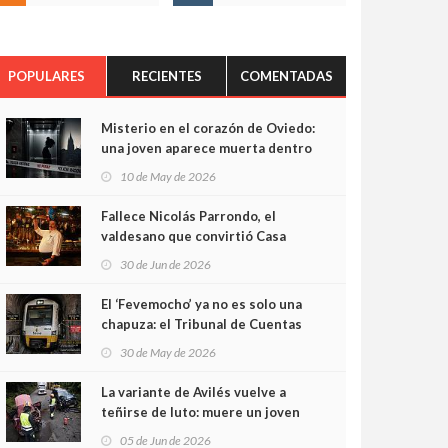
POPULARES
RECIENTES
COMENTADAS
Misterio en el corazón de Oviedo:
una joven aparece muerta dentro
del ascensor de su edificio y las
10 de May de 2026
cámaras captan sus últimos
minutos
Fallece Nicolás Parrondo, el
valdesano que convirtió Casa
Parrondo en un pedazo de
30 de Jun de 2026
Asturias en Madrid
El ‘Fevemocho’ ya no es solo una
chapuza: el Tribunal de Cuentas
cifra en casi 20 millones el
30 de May de 2026
sobrecoste de los trenes que no
cabían por los túneles
La variante de Avilés vuelve a
teñirse de luto: muere un joven
de 32 años en un violento choque
05 de Jun de 2026