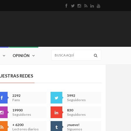
OPINIÓN
UESTRAS REDES
2292
5992
Fans
Seguidores
19900
830
Seguidores
Seguidores
+ 6200
¡nuevo!
Lectores diarios
Síguenos