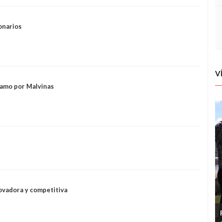
onarios
V
lamo por Malvinas
novadora y competitiva