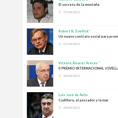
El secreto de la montaña
07/04/2011
Robert B. Zoellick *
Un nuevo contrato social para prom
07/04/2011
Vicente Álvarez Areces *
II PREMIO INTERNACIONAL JOVELL
06/04/2011
Luis José de Ávila
Cudillero, el pescador y la mar
04/04/2011