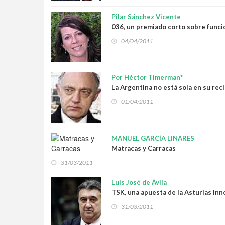
Pilar Sánchez Vicente
036, un premiado corto sobre funci
04/04/2011
Por Héctor Timerman*
La Argentina no está sola en su rec
01/04/2011
MANUEL GARCÍA LINARES
Matracas y Carracas
31/03/2011
Luis José de Ávila
TSK, una apuesta de la Asturias in
31/03/2011