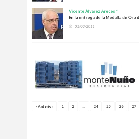
Vicente Álvarez Areces *
En la entrega de la Medalla de Oro 
31/03/2011
«
Anterior
1
2
...
24
25
26
27