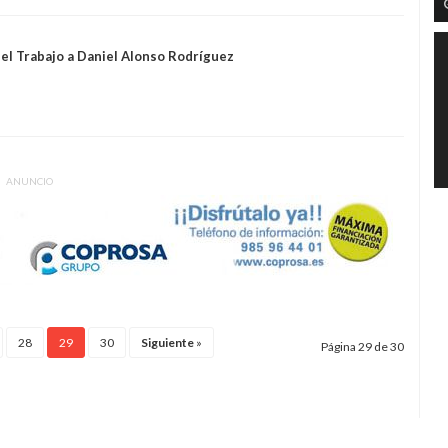
del Trabajo a Daniel Alonso Rodríguez
ANUNCIO
28
29
30
Siguiente
»
Página 29 de 30