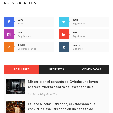
NUESTRAS REDES
2292
5992
Fans
Seguidores
19900
830
Seguidores
Seguidores
+ 6200
¡nuevo!
Lectores diarios
Síguenos
POPULARES
RECIENTES
COMENTADAS
Misterio en el corazón de Oviedo: una joven
aparece muerta dentro del ascensor de su
edificio y las cámaras captan sus últimos minutos
10 de May de 2026
Fallece Nicolás Parrondo, el valdesano que
convirtió Casa Parrondo en un pedazo de