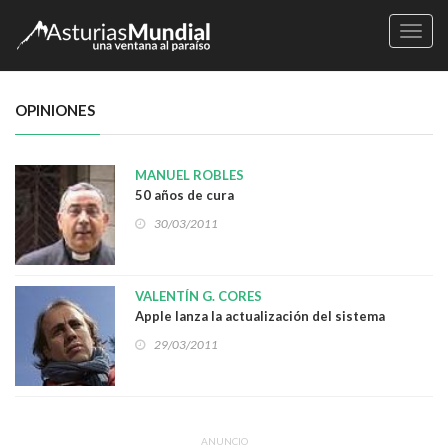
Naveg
OPINIONES
MANUEL ROBLES
50 años de cura
30/03/2011
VALENTÍN G. CORES
Apple lanza la actualización del sistema
operativo MAC OS 10.6.7 pero...
29/03/2011
ANUNCIO