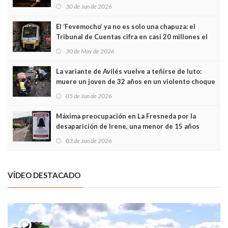
Asturias en Madrid
30 de Jun de 2026
El ‘Fevemocho’ ya no es solo una chapuza: el
Tribunal de Cuentas cifra en casi 20 millones el
sobrecoste de los trenes que no cabían por los
30 de May de 2026
túneles
La variante de Avilés vuelve a teñirse de luto:
muere un joven de 32 años en un violento choque
frontal
05 de Jun de 2026
Máxima preocupación en La Fresneda por la
desaparición de Irene, una menor de 15 años
03 de Jun de 2026
VÍDEO DESTACADO