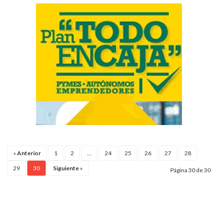
«
Anterior
1
2
...
24
25
26
27
28
29
30
Siguiente
»
Página 30 de 30