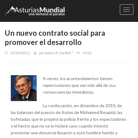
Naveg
Un nuevo contrato social para
promover el desarrollo
07/04/2011
por
Robert B. Zoellick *
9333
A veces, los acontecimientos tienen
repercusiones que van más allá de sus
consecuencias inmediatas.
La confiscación, en diciembre de 2010, de
las balanzas del puesto de frutas de Mohamed Bouazizi, las
bofetadas que le propinó la policía frente a los espectadores
y el hecho que no se le hiciera caso cuando intentó
presentar una denuncia llevaron a este hombre herido y