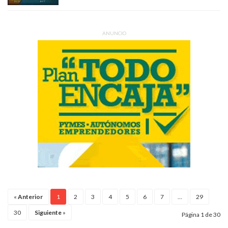
ANUNCIO
«
Anterior
1
2
3
4
5
6
7
...
29
30
Siguiente
»
Página 1 de 30