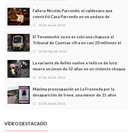
Fallece Nicolás Parrondo, el valdesano que
convirtió Casa Parrondo en un pedazo de
Asturias en Madrid
30 de Jun de 2026
El ‘Fevemocho’ ya no es solo una chapuza: el
Tribunal de Cuentas cifra en casi 20 millones el
sobrecoste de los trenes que no cabían por los
30 de May de 2026
túneles
La variante de Avilés vuelve a teñirse de luto:
muere un joven de 32 años en un violento choque
frontal
05 de Jun de 2026
Máxima preocupación en La Fresneda por la
desaparición de Irene, una menor de 15 años
03 de Jun de 2026
VÍDEO DESTACADO