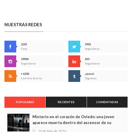
NUESTRAS REDES
2292
5992
Fans
Seguidores
19900
830
Seguidores
Seguidores
+ 6200
¡nuevo!
Lectores diarios
Síguenos
POPULARES
RECIENTES
COMENTADAS
Misterio en el corazón de Oviedo: una joven
aparece muerta dentro del ascensor de su
edificio y las cámaras captan sus últimos minutos
10 de May de 2026