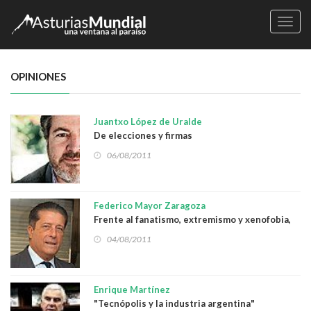
Naveg
OPINIONES
Juantxo López de Uralde
De elecciones y firmas
06/08/2011
Federico Mayor Zaragoza
Frente al fanatismo, extremismo y xenofobia,
más y mejor democracia
04/08/2011
Enrique Martínez
"Tecnópolis y la industria argentina"