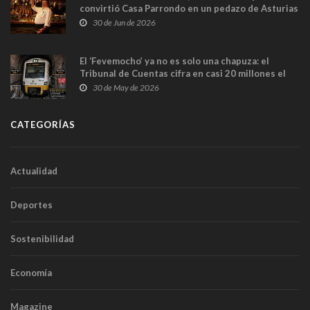
convirtió Casa Parrondo en un pedazo de Asturias
en Madrid
30 de Jun de 2026
El ‘Fevemocho’ ya no es solo una chapuza: el
Tribunal de Cuentas cifra en casi 20 millones el
sobrecoste de los trenes que no cabían por los
30 de May de 2026
túneles
CATEGORÍAS
Actualidad
Deportes
Sostenibilidad
Economía
Magazine