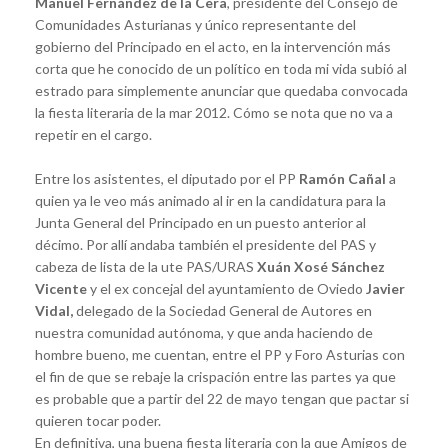
Manuel Fernández de la Cera
, presidente del Consejo de
Comunidades Asturianas y único representante del
gobierno del Principado en el acto, en la intervención más
corta que he conocido de un político en toda mi vida subió al
estrado para simplemente anunciar que quedaba convocada
la fiesta literaria de la mar 2012. Cómo se nota que no va a
repetir en el cargo.
Entre los asistentes, el diputado por el PP
Ramón Cañal
a
quien ya le veo más animado al ir en la candidatura para la
Junta General del Principado en un puesto anterior al
décimo. Por allí andaba también el presidente del PAS y
cabeza de lista de la ute PAS/URAS
Xuán Xosé Sánchez
Vicente
y el ex concejal del ayuntamiento de Oviedo
Javier
Vidal,
delegado de la Sociedad General de Autores en
nuestra comunidad autónoma, y que anda haciendo de
hombre bueno, me cuentan, entre el PP y Foro Asturias con
el fin de que se rebaje la crispación entre las partes ya que
es probable que a partir del 22 de mayo tengan que pactar si
quieren tocar poder.
En definitiva, una buena fiesta literaria con la que Amigos de