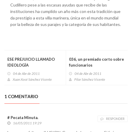
Cudillero pese a las escasas ayudas que recibe de las
instituciones ha cumplido un año más con esta tradición que
da prestigio a esta villa marinera, única en el mundo mundial
por la belleza de sus parajes y la categoría de sus habitantes.
ESE PREJUICIO LLAMADO
036, un premiado corto sobre
IDEOLOGÍA
funcionarios
04 de Abr de 2011
04 de Abr de 2011
Xuan Xosé Sánchez Vicente
Pilar Sánchez Vicente
1 COMENTARIO
# Pecata Minuta.
RESPONDER
16/05/2011 19:29