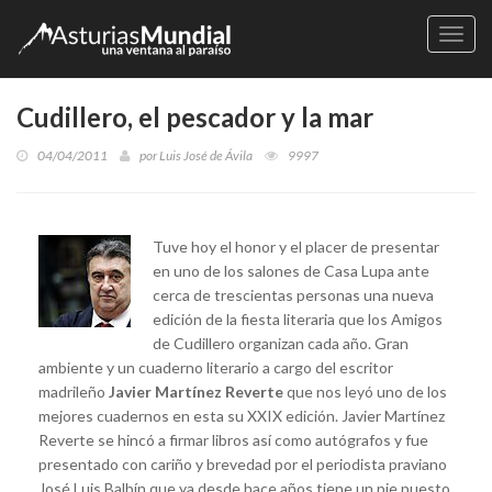
Naveg
Cudillero, el pescador y la mar
04/04/2011
por
Luis José de Ávila
9997
Tuve hoy el honor y el placer de presentar
en uno de los salones de Casa Lupa ante
cerca de trescientas personas una nueva
edición de la fiesta literaria que los Amigos
de Cudillero organizan cada año. Gran
ambiente y un cuaderno literario a cargo del escritor
madrileño
Javier Martínez Reverte
que nos leyó uno de los
mejores cuadernos en esta su XXIX edición. Javier Martínez
Reverte se hincó a firmar libros así como autógrafos y fue
presentado con cariño y brevedad por el periodista praviano
José Luis Balbín que ya desde hace años tiene un pie puesto