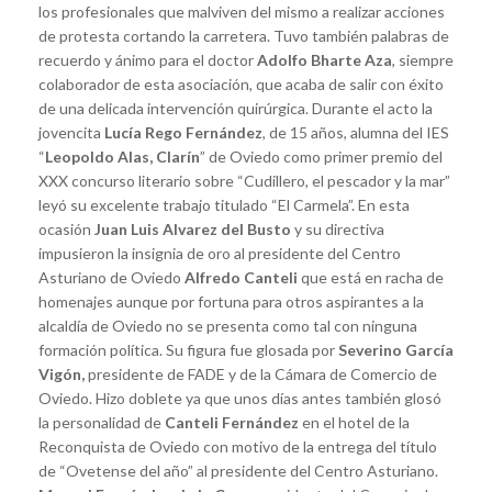
los profesionales que malviven del mismo a realizar acciones
de protesta cortando la carretera. Tuvo también palabras de
recuerdo y ánimo para el doctor
Adolfo Bharte Aza
, siempre
colaborador de esta asociación, que acaba de salir con éxito
de una delicada intervención quirúrgica. Durante el acto la
jovencita
Lucía Rego Fernández
, de 15 años, alumna del IES
“
Leopoldo Alas, Clarín
” de Oviedo como primer premio del
XXX concurso literario sobre “Cudillero, el pescador y la mar”
leyó su excelente trabajo titulado “El Carmela”. En esta
ocasión
Juan Luis Alvarez del Busto
y su directiva
impusieron la insignia de oro al presidente del Centro
Asturiano de Oviedo
Alfredo Canteli
que está en racha de
homenajes aunque por fortuna para otros aspirantes a la
alcaldía de Oviedo no se presenta como tal con ninguna
formación política. Su figura fue glosada por
Severino García
Vigón,
presidente de FADE y de la Cámara de Comercio de
Oviedo. Hizo doblete ya que unos días antes también glosó
la personalidad de
Canteli Fernández
en el hotel de la
Reconquista de Oviedo con motivo de la entrega del título
de “Ovetense del año” al presidente del Centro Asturiano.