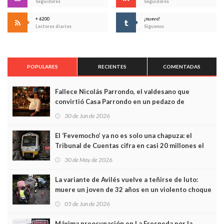
Seguidores
Seguidores
+ 6200
¡nuevo!
Lectores diarios
Síguenos
POPULARES
RECIENTES
COMENTADAS
Fallece Nicolás Parrondo, el valdesano que
convirtió Casa Parrondo en un pedazo de
Asturias en Madrid
30 de Jun de 2026
El ‘Fevemocho’ ya no es solo una chapuza: el
Tribunal de Cuentas cifra en casi 20 millones el
sobrecoste de los trenes que no cabían por los
30 de May de 2026
túneles
La variante de Avilés vuelve a teñirse de luto:
muere un joven de 32 años en un violento choque
frontal
05 de Jun de 2026
Máxima preocupación en La Fresneda por la