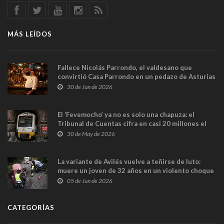
MÁS LEÍDOS
Fallece Nicolás Parrondo, el valdesano que
convirtió Casa Parrondo en un pedazo de Asturias
en Madrid
30 de Jun de 2026
El ‘Fevemocho’ ya no es solo una chapuza: el
Tribunal de Cuentas cifra en casi 20 millones el
sobrecoste de los trenes que no cabían por los
30 de May de 2026
túneles
La variante de Avilés vuelve a teñirse de luto:
muere un joven de 32 años en un violento choque
frontal
05 de Jun de 2026
CATEGORÍAS