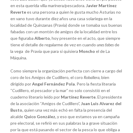
en esta querida villa marinera/pescadora.
Javier Martínez
Reverte
es una persona a quien le gusta mucho Asturias no
en vano tuvo durante diez años una casa solariega en la
localidad de Quinzanas (Pravia) donde se tomaba sus buenas
fabadas con un montón de amigos de la localidad entre los
que figuraba
Alberto
, hoy presente en el acto, que siempre
tiene el detalle de regalarme de vez en cuando
unes fabes
de
la vega de Pravia que para si quisiera
Moncho
el de La
Máquina.
Como siempre la organización perfecta con cierre a cargo del
coro de los Amigos de Cudillero, el coro
Roballera,
bien
dirigido por
Angel Fernández Pola
. Pero la fiesta literaria
“Cudillero, el pescador y la mar” no solo consistió en el
cuaderno literario leído por
Martínez Reverte
. El presidente
de la asociación “Amigos de Cudillero”,
Juan Luis Alvarez del
Busto,
quien una vez más echó en falta la presencia del
alcalde
Quico González,
y eso que estamos ya en campaña
pre electoral, se refirió en sus palabras la a grave situación
por la que está pasando el sector de la pesca lo que obliga a