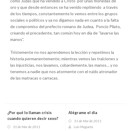
como Judas que ha vendido a Cristo por unas monedas de
oro y que desde entonces se ha venido repitiendo a través
de los tiempos, constantemente lo vemos entre los grupos
sociales o políticos y ya no digamos nada en cuanto a la falta
de compromiso del prefecto romano de Judea, Poncio Pilato,
creando el precedente, tan común hoy en día de “lavarse las
manos”.
Tristemente no nos aprendemos la lección y repetimos la
historia permanentemente; mientras vemos las traiciones y
las injusticias, nos lavamos, cobardemente, las manos… y no
tenemos a nadie que nos atormente con el ruido atronador
de las matracas o carracas.
¿Por qué lo llaman crisis
Alégrame el día
cuando quieren decir sexo?
31 de Mar de 2011
31 de Mar de 2011
Luis Mugueta