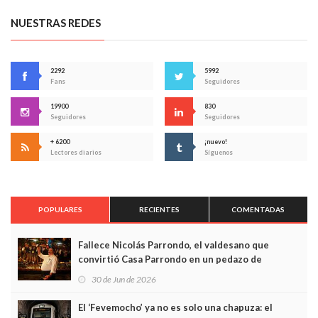
NUESTRAS REDES
2292
5992
Fans
Seguidores
19900
830
Seguidores
Seguidores
+ 6200
¡nuevo!
Lectores diarios
Síguenos
POPULARES
RECIENTES
COMENTADAS
Fallece Nicolás Parrondo, el valdesano que
convirtió Casa Parrondo en un pedazo de
Asturias en Madrid
30 de Jun de 2026
El ‘Fevemocho’ ya no es solo una chapuza: el