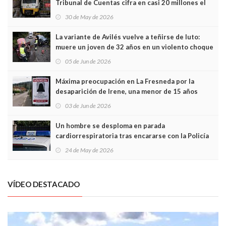
Tribunal de Cuentas cifra en casi 20 millones el
sobrecoste de los trenes que no cabían por los
30 de May de 2026
túneles
La variante de Avilés vuelve a teñirse de luto:
muere un joven de 32 años en un violento choque
frontal
05 de Jun de 2026
Máxima preocupación en La Fresneda por la
desaparición de Irene, una menor de 15 años
03 de Jun de 2026
Un hombre se desploma en parada
cardiorrespiratoria tras encararse con la Policía
Local en Luanco
24 de May de 2026
VÍDEO DESTACADO