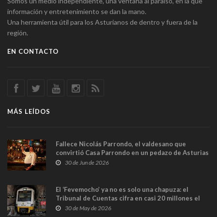
Somos un medio independiente, una ventana al paraíso, en la que
información y entretenimiento se dan la mano.
Una herramienta útil para los Asturianos de dentro y fuera de la
región.
EN CONTACTO
MÁS LEÍDOS
Fallece Nicolás Parrondo, el valdesano que
convirtió Casa Parrondo en un pedazo de Asturias
en Madrid
30 de Jun de 2026
El ‘Fevemocho’ ya no es solo una chapuza: el
Tribunal de Cuentas cifra en casi 20 millones el
sobrecoste de los trenes que no cabían por los
30 de May de 2026
túneles