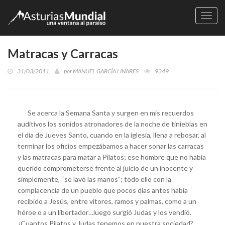
Naveg
Matracas y Carracas
31/03/2011
por
MANUEL GARCÍA LINARES
9349
Se acerca la Semana Santa y surgen en mis recuerdos
auditivos los sonidos atronadores de la noche de tinieblas en
el día de Jueves Santo, cuando en la iglesia, llena a rebosar, al
terminar los oficios empezábamos a hacer sonar las carracas
y las matracas para matar a Pilatos; ese hombre que no había
querido comprometerse frente al juicio de un inocente y
simplemente, “se lavó las manos”; todo ello con la
complacencia de un pueblo que pocos días antes había
recibido a Jesús, entre vítores, ramos y palmas, como a un
héroe o a un libertador…luego surgió Judas y los vendió.
¿Cuantos Pilatos y Judas tenemos en nuestra sociedad?