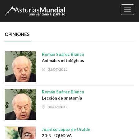
Naveg
OPINIONES
Román Suárez Blanco
Animales mitológicos
31/07/2011
Román Suárez Blanco
Lección de anatomía
30/07/2011
Juantxo López de Uralde
20-N. EQUO VA