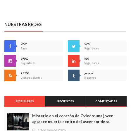
NUESTRAS REDES
2292
5992
Fans
Seguidores
19900
830
Seguidores
Seguidores
+ 6200
¡nuevo!
Lectores diarios
Síguenos
POPULARES
RECIENTES
COMENTADAS
Misterio en el corazón de Oviedo: una joven
aparece muerta dentro del ascensor de su
edificio y las cámaras captan sus últimos minutos
10 de May de 2026