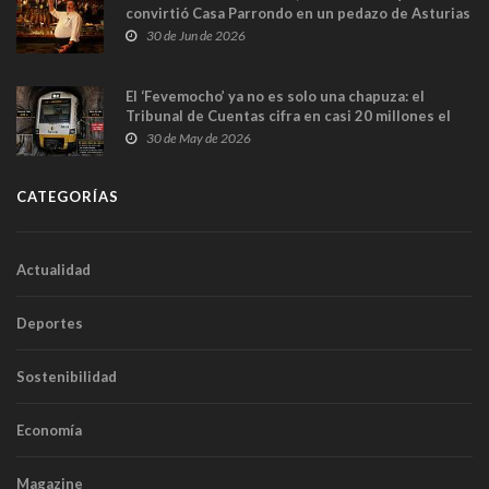
convirtió Casa Parrondo en un pedazo de Asturias
en Madrid
30 de Jun de 2026
El ‘Fevemocho’ ya no es solo una chapuza: el
Tribunal de Cuentas cifra en casi 20 millones el
sobrecoste de los trenes que no cabían por los
30 de May de 2026
túneles
CATEGORÍAS
Actualidad
Deportes
Sostenibilidad
Economía
Magazine