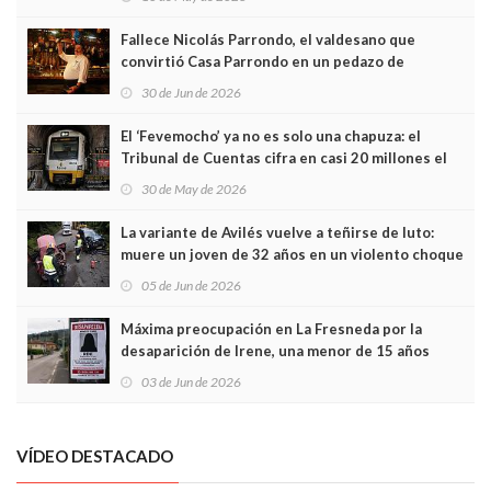
Fallece Nicolás Parrondo, el valdesano que
convirtió Casa Parrondo en un pedazo de
Asturias en Madrid
30 de Jun de 2026
El ‘Fevemocho’ ya no es solo una chapuza: el
Tribunal de Cuentas cifra en casi 20 millones el
sobrecoste de los trenes que no cabían por los
30 de May de 2026
túneles
La variante de Avilés vuelve a teñirse de luto:
muere un joven de 32 años en un violento choque
frontal
05 de Jun de 2026
Máxima preocupación en La Fresneda por la
desaparición de Irene, una menor de 15 años
03 de Jun de 2026
VÍDEO DESTACADO