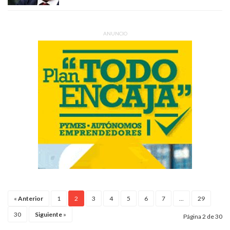
ANUNCIO
«
Anterior
1
2
3
4
5
6
7
...
29
30
Siguiente
»
Página 2 de 30