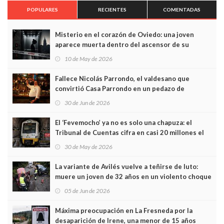
POPULARES
RECIENTES
COMENTADAS
Misterio en el corazón de Oviedo: una joven
aparece muerta dentro del ascensor de su
edificio y las cámaras captan sus últimos minutos
10 de May de 2026
Fallece Nicolás Parrondo, el valdesano que
convirtió Casa Parrondo en un pedazo de
Asturias en Madrid
30 de Jun de 2026
El ‘Fevemocho’ ya no es solo una chapuza: el
Tribunal de Cuentas cifra en casi 20 millones el
sobrecoste de los trenes que no cabían por los
30 de May de 2026
túneles
La variante de Avilés vuelve a teñirse de luto:
muere un joven de 32 años en un violento choque
frontal
05 de Jun de 2026
Máxima preocupación en La Fresneda por la
desaparición de Irene, una menor de 15 años