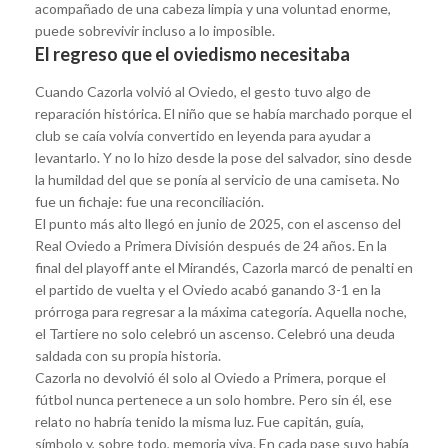
acompañado de una cabeza limpia y una voluntad enorme,
puede sobrevivir incluso a lo imposible.
El regreso que el oviedismo necesitaba
Cuando Cazorla volvió al Oviedo, el gesto tuvo algo de
reparación histórica. El niño que se había marchado porque el
club se caía volvía convertido en leyenda para ayudar a
levantarlo. Y no lo hizo desde la pose del salvador, sino desde
la humildad del que se ponía al servicio de una camiseta. No
fue un fichaje: fue una reconciliación.
El punto más alto llegó en junio de 2025, con el ascenso del
Real Oviedo a Primera División después de 24 años. En la
final del playoff ante el Mirandés, Cazorla marcó de penalti en
el partido de vuelta y el Oviedo acabó ganando 3-1 en la
prórroga para regresar a la máxima categoría. Aquella noche,
el Tartiere no solo celebró un ascenso. Celebró una deuda
saldada con su propia historia.
Cazorla no devolvió él solo al Oviedo a Primera, porque el
fútbol nunca pertenece a un solo hombre. Pero sin él, ese
relato no habría tenido la misma luz. Fue capitán, guía,
símbolo y, sobre todo, memoria viva. En cada pase suyo había