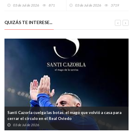
Mundial entra en territorio
salud mental, dos guardias
03 de Jul de 2026
871
03 de Jul de 2026
3719
salvaje
civiles heridos y un hombre
muerto en Gijón
QUIZÁS TE INTERESE...
Santi Cazorla cuelga las botas: el mago que volvió a casa para
cerrar el círculo en el Real Oviedo
03 de Jul de 2026