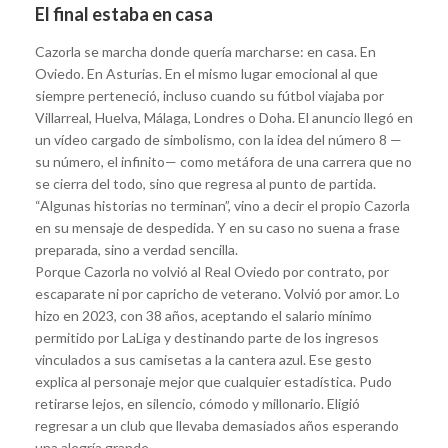
El final estaba en casa
Cazorla se marcha donde quería marcharse: en casa. En
Oviedo. En Asturias. En el mismo lugar emocional al que
siempre perteneció, incluso cuando su fútbol viajaba por
Villarreal, Huelva, Málaga, Londres o Doha. El anuncio llegó en
un vídeo cargado de simbolismo, con la idea del número 8 —
su número, el infinito— como metáfora de una carrera que no
se cierra del todo, sino que regresa al punto de partida.
“Algunas historias no terminan”, vino a decir el propio Cazorla
en su mensaje de despedida. Y en su caso no suena a frase
preparada, sino a verdad sencilla.
Porque Cazorla no volvió al Real Oviedo por contrato, por
escaparate ni por capricho de veterano. Volvió por amor. Lo
hizo en 2023, con 38 años, aceptando el salario mínimo
permitido por LaLiga y destinando parte de los ingresos
vinculados a sus camisetas a la cantera azul. Ese gesto
explica al personaje mejor que cualquier estadística. Pudo
retirarse lejos, en silencio, cómodo y millonario. Eligió
regresar a un club que llevaba demasiados años esperando
una alegría grande.