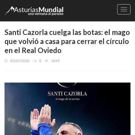
Naveg
Santi Cazorla cuelga las botas: el mago
que volvió a casa para cerrar el círculo
en el Real Oviedo
03/07/2026
0
1049