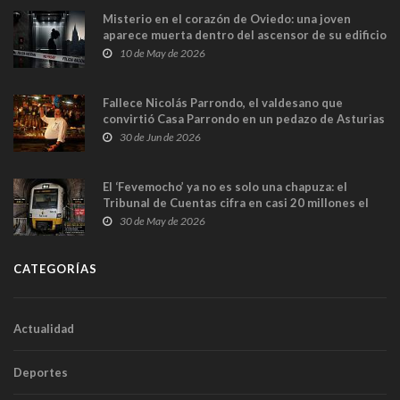
Misterio en el corazón de Oviedo: una joven
aparece muerta dentro del ascensor de su edificio
y las cámaras captan sus últimos minutos
10 de May de 2026
Fallece Nicolás Parrondo, el valdesano que
convirtió Casa Parrondo en un pedazo de Asturias
en Madrid
30 de Jun de 2026
El ‘Fevemocho’ ya no es solo una chapuza: el
Tribunal de Cuentas cifra en casi 20 millones el
sobrecoste de los trenes que no cabían por los
30 de May de 2026
túneles
CATEGORÍAS
Actualidad
Deportes