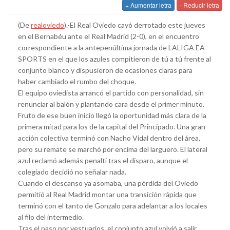
+ Aumentar letra
- Reducir letra
(De
realoviedo
).-El Real Oviedo cayó derrotado este jueves
en el Bernabéu ante el Real Madrid (2-0), en el encuentro
correspondiente a la antepenúltima jornada de LALIGA EA
SPORTS en el que los azules compitieron de tú a tú frente al
conjunto blanco y dispusieron de ocasiones claras para
haber cambiado el rumbo del choque.
El equipo oviedista arrancó el partido con personalidad, sin
renunciar al balón y plantando cara desde el primer minuto.
Fruto de ese buen inicio llegó la oportunidad más clara de la
primera mitad para los de la capital del Principado. Una gran
acción colectiva terminó con Nacho Vidal dentro del área,
pero su remate se marchó por encima del larguero. El lateral
azul reclamó además penalti tras el disparo, aunque el
colegiado decidió no señalar nada.
Cuando el descanso ya asomaba, una pérdida del Oviedo
permitió al Real Madrid montar una transición rápida que
terminó con el tanto de Gonzalo para adelantar a los locales
al filo del intermedio.
Tras el paso por vestuarios, el conjunto azul volvió a salir