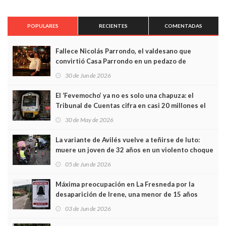
POPULARES
RECIENTES
COMENTADAS
Fallece Nicolás Parrondo, el valdesano que
convirtió Casa Parrondo en un pedazo de
Asturias en Madrid
30 de Jun de 2026
El ‘Fevemocho’ ya no es solo una chapuza: el
Tribunal de Cuentas cifra en casi 20 millones el
sobrecoste de los trenes que no cabían por los
30 de May de 2026
túneles
La variante de Avilés vuelve a teñirse de luto:
muere un joven de 32 años en un violento choque
frontal
05 de Jun de 2026
Máxima preocupación en La Fresneda por la
desaparición de Irene, una menor de 15 años
03 de Jun de 2026