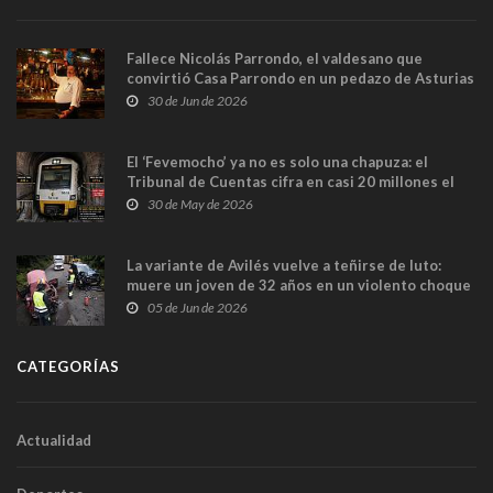
Fallece Nicolás Parrondo, el valdesano que
convirtió Casa Parrondo en un pedazo de Asturias
en Madrid
30 de Jun de 2026
El ‘Fevemocho’ ya no es solo una chapuza: el
Tribunal de Cuentas cifra en casi 20 millones el
sobrecoste de los trenes que no cabían por los
30 de May de 2026
túneles
La variante de Avilés vuelve a teñirse de luto:
muere un joven de 32 años en un violento choque
frontal
05 de Jun de 2026
CATEGORÍAS
Actualidad