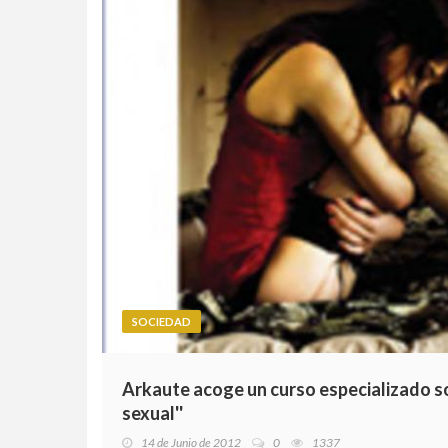
SOCIEDAD
Arkaute acoge un curso especializado so
sexual''
14 de Junio de 2012
0
1337