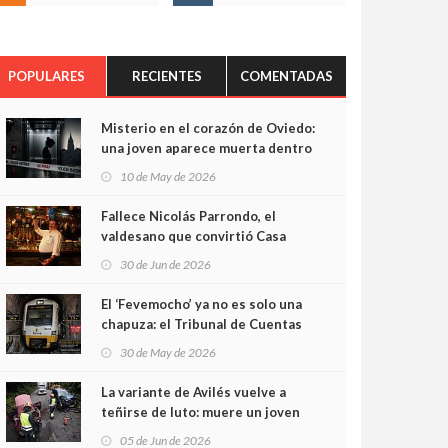
POPULARES
RECIENTES
COMENTADAS
Misterio en el corazón de Oviedo:
una joven aparece muerta dentro
del ascensor de su edificio y las
10 de May de 2026
cámaras captan sus últimos
minutos
Fallece Nicolás Parrondo, el
valdesano que convirtió Casa
Parrondo en un pedazo de
30 de Jun de 2026
Asturias en Madrid
El ‘Fevemocho’ ya no es solo una
chapuza: el Tribunal de Cuentas
cifra en casi 20 millones el
30 de May de 2026
sobrecoste de los trenes que no
cabían por los túneles
La variante de Avilés vuelve a
teñirse de luto: muere un joven
de 32 años en un violento choque
05 de Jun de 2026