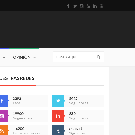
OPINIÓN
UESTRAS REDES
2292
5992
Fans
Seguidores
19900
830
Seguidores
Seguidores
+ 6200
¡nuevo!
Lectores diarios
Síguenos