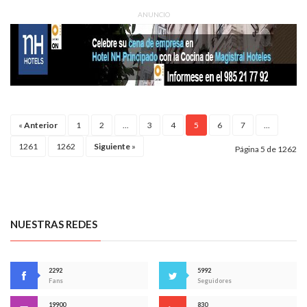
ANUNCIO
«
Anterior
1
2
...
3
4
5
6
7
...
1261
1262
Siguiente
»
Página 5 de 1262
NUESTRAS REDES
2292
5992
Fans
Seguidores
19900
830