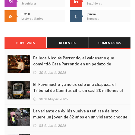
Seguidores
Seguidores
+ 6200
¡nuevo!
Lectores diarios
Síguenos
POPULARES
RECIENTES
COMENTADAS
Fallece Nicolás Parrondo, el valdesano que
convirtió Casa Parrondo en un pedazo de
Asturias en Madrid
30 de Jun de 2026
El ‘Fevemocho’ ya no es solo una chapuza: el
Tribunal de Cuentas cifra en casi 20 millones el
sobrecoste de los trenes que no cabían por los
30 de May de 2026
túneles
La variante de Avilés vuelve a teñirse de luto:
muere un joven de 32 años en un violento choque
frontal
05 de Jun de 2026