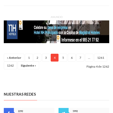
ANUNCIO
«
Anterior
1
2
3
4
5
6
7
...
1261
1262
Siguiente
»
Página 4 de 1262
NUESTRAS REDES
2292
5992