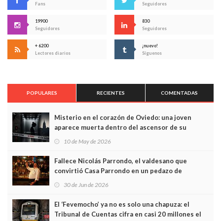
Fans
Seguidores
19900
830
Seguidores
Seguidores
+ 6200
¡nuevo!
Lectores diarios
Síguenos
POPULARES
RECIENTES
COMENTADAS
Misterio en el corazón de Oviedo: una joven
aparece muerta dentro del ascensor de su
edificio y las cámaras captan sus últimos minutos
10 de May de 2026
Fallece Nicolás Parrondo, el valdesano que
convirtió Casa Parrondo en un pedazo de
Asturias en Madrid
30 de Jun de 2026
El ‘Fevemocho’ ya no es solo una chapuza: el
Tribunal de Cuentas cifra en casi 20 millones el