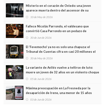
Misterio en el corazón de Oviedo: una joven
aparece muerta dentro del ascensor de su
edificio y las cámaras captan sus últimos minutos
10 de May de 2026
Fallece Nicolás Parrondo, el valdesano que
convirtió Casa Parrondo en un pedazo de
Asturias en Madrid
30 de Jun de 2026
El ‘Fevemocho’ ya no es solo una chapuza: el
Tribunal de Cuentas cifra en casi 20 millones el
sobrecoste de los trenes que no cabían por los
30 de May de 2026
túneles
La variante de Avilés vuelve a teñirse de luto:
muere un joven de 32 años en un violento choque
frontal
05 de Jun de 2026
Máxima preocupación en La Fresneda por la
desaparición de Irene, una menor de 15 años
03 de Jun de 2026