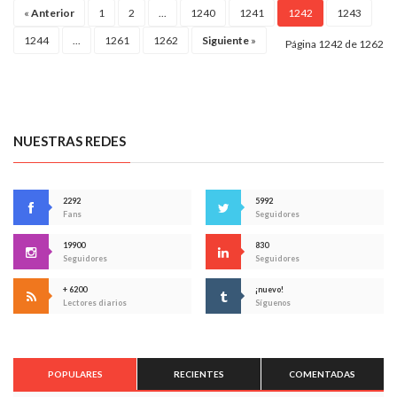
«
Anterior
1
2
...
1240
1241
1242
1243
1244
...
1261
1262
Siguiente
»
Página 1242 de 1262
NUESTRAS REDES
2292
5992
Fans
Seguidores
19900
830
Seguidores
Seguidores
+ 6200
¡nuevo!
Lectores diarios
Síguenos
POPULARES
RECIENTES
COMENTADAS