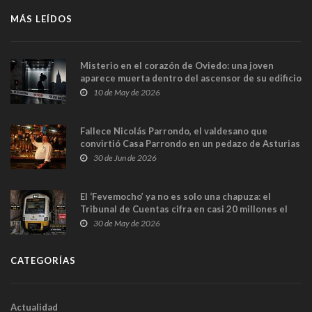
MÁS LEÍDOS
Misterio en el corazón de Oviedo: una joven
aparece muerta dentro del ascensor de su edificio
y las cámaras captan sus últimos minutos
10 de May de 2026
Fallece Nicolás Parrondo, el valdesano que
convirtió Casa Parrondo en un pedazo de Asturias
en Madrid
30 de Jun de 2026
El ‘Fevemocho’ ya no es solo una chapuza: el
Tribunal de Cuentas cifra en casi 20 millones el
sobrecoste de los trenes que no cabían por los
30 de May de 2026
túneles
CATEGORÍAS
Actualidad