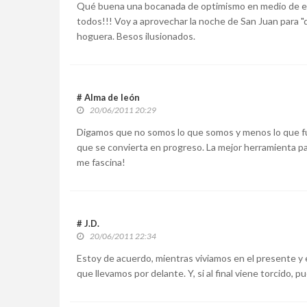
Qué buena una bocanada de optimismo en medio de e
todos!!! Voy a aprovechar la noche de San Juan para "d
hoguera. Besos ilusionados.
# Alma de león
20/06/2011 20:29
Digamos que no somos lo que somos y menos lo que fu
que se convierta en progreso. La mejor herramienta par
me fascina!
# J.D.
20/06/2011 22:34
Estoy de acuerdo, mientras viviamos en el presente y e
que llevamos por delante. Y, si al final viene torcido, p