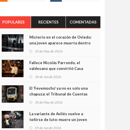
POPULARES
RECIENTES
COMENTADAS
Misterio en el corazón de Oviedo:
una joven aparece muerta dentro
del ascensor de su edificio y las
10 de May de 2026
cámaras captan sus últimos
minutos
Fallece Nicolás Parrondo, el
valdesano que convirtió Casa
Parrondo en un pedazo de
30 de Jun de 2026
Asturias en Madrid
El ‘Fevemocho’ ya no es solo una
chapuza: el Tribunal de Cuentas
cifra en casi 20 millones el
30 de May de 2026
sobrecoste de los trenes que no
cabían por los túneles
La variante de Avilés vuelve a
teñirse de luto: muere un joven
de 32 años en un violento choque
05 de Jun de 2026