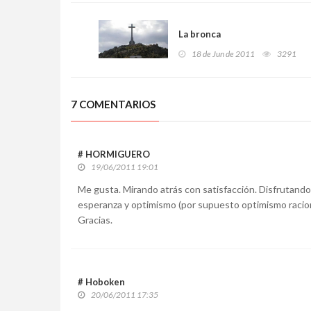
La bronca
18 de Jun de 2011
3291
7 COMENTARIOS
# HORMIGUERO
19/06/2011 19:01
Me gusta. Mirando atrás con satisfacción. Disfrutando e
esperanza y optimismo (por supuesto optimismo racional, 
Gracias.
# Hoboken
20/06/2011 17:35