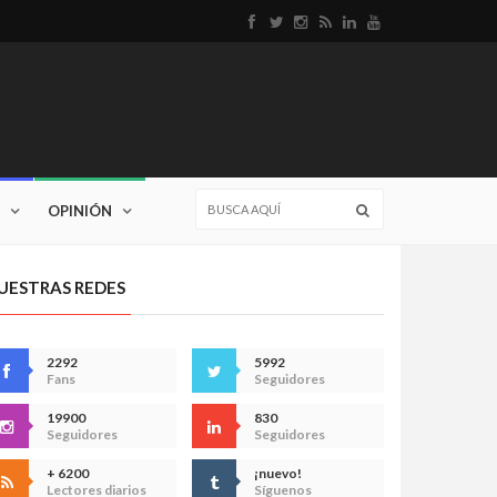
OPINIÓN
UESTRAS REDES
2292
5992
Fans
Seguidores
19900
830
Seguidores
Seguidores
+ 6200
¡nuevo!
Lectores diarios
Síguenos