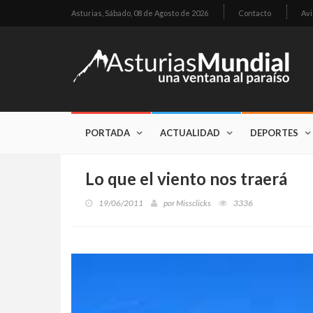
Asturias,
Sábado, 08 de Agosto de 2026
Contacto
Avi
PORTADA
ACTUALIDAD
DEPORTES
Lo que el viento nos traerá
19/06/2011
por
Missclicks
3336