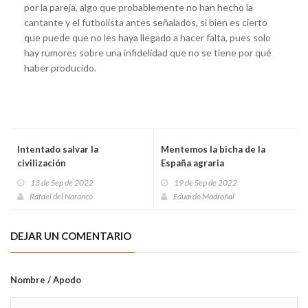
por la pareja, algo que probablemente no han hecho la
cantante y el futbolista antes señalados, si bien es cierto
que puede que no les haya llegado a hacer falta, pues solo
hay rumores sobre una infidelidad que no se tiene por qué
haber producido.
Intentado salvar la
Mentemos la bicha de la
civilización
España agraria
13 de Sep de 2022
19 de Sep de 2022
Rafael del Naranco
Eduardo Madroñal
DEJAR UN COMENTARIO
Nombre / Apodo