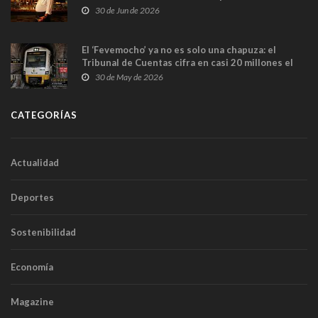
en Madrid
30 de Jun de 2026
El ‘Fevemocho’ ya no es solo una chapuza: el
Tribunal de Cuentas cifra en casi 20 millones el
sobrecoste de los trenes que no cabían por los
30 de May de 2026
túneles
CATEGORÍAS
Actualidad
Deportes
Sostenibilidad
Economía
Magazine