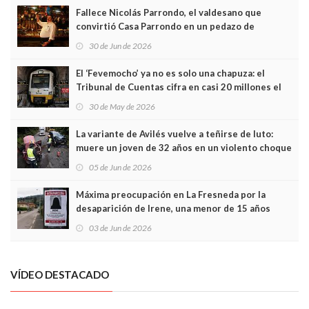
Fallece Nicolás Parrondo, el valdesano que
convirtió Casa Parrondo en un pedazo de
Asturias en Madrid
30 de Jun de 2026
El ‘Fevemocho’ ya no es solo una chapuza: el
Tribunal de Cuentas cifra en casi 20 millones el
sobrecoste de los trenes que no cabían por los
30 de May de 2026
túneles
La variante de Avilés vuelve a teñirse de luto:
muere un joven de 32 años en un violento choque
frontal
05 de Jun de 2026
Máxima preocupación en La Fresneda por la
desaparición de Irene, una menor de 15 años
03 de Jun de 2026
VÍDEO DESTACADO