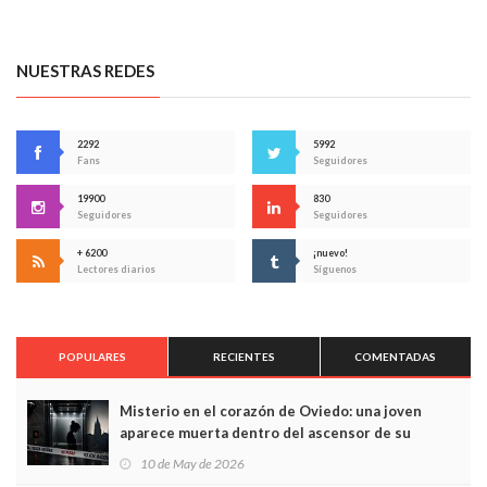
NUESTRAS REDES
2292
5992
Fans
Seguidores
19900
830
Seguidores
Seguidores
+ 6200
¡nuevo!
Lectores diarios
Síguenos
POPULARES
RECIENTES
COMENTADAS
Misterio en el corazón de Oviedo: una joven
aparece muerta dentro del ascensor de su
edificio y las cámaras captan sus últimos minutos
10 de May de 2026