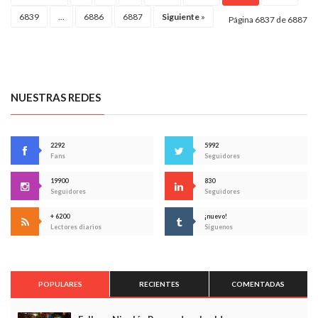
6839
...
6886
6887
Siguiente
»
Página 6837 de 6887
NUESTRAS REDES
2292
5992
Fans
Seguidores
19900
830
Seguidores
Seguidores
+ 6200
¡nuevo!
Lectores diarios
Síguenos
POPULARES
RECIENTES
COMENTADAS