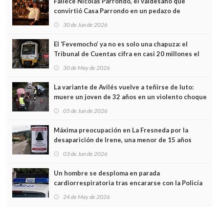
Fallece Nicolás Parrondo, el valdesano que
convirtió Casa Parrondo en un pedazo de
Asturias en Madrid
30 de Jun de 2026
El ‘Fevemocho’ ya no es solo una chapuza: el
Tribunal de Cuentas cifra en casi 20 millones el
sobrecoste de los trenes que no cabían por los
30 de May de 2026
túneles
La variante de Avilés vuelve a teñirse de luto:
muere un joven de 32 años en un violento choque
frontal
05 de Jun de 2026
Máxima preocupación en La Fresneda por la
desaparición de Irene, una menor de 15 años
03 de Jun de 2026
Un hombre se desploma en parada
cardiorrespiratoria tras encararse con la Policía
Local en Luanco
24 de May de 2026