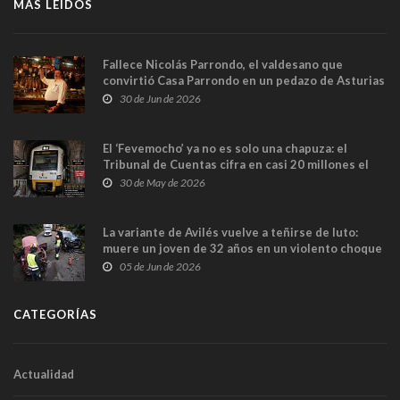
MÁS LEÍDOS
Fallece Nicolás Parrondo, el valdesano que
convirtió Casa Parrondo en un pedazo de Asturias
en Madrid
30 de Jun de 2026
El ‘Fevemocho’ ya no es solo una chapuza: el
Tribunal de Cuentas cifra en casi 20 millones el
sobrecoste de los trenes que no cabían por los
30 de May de 2026
túneles
La variante de Avilés vuelve a teñirse de luto:
muere un joven de 32 años en un violento choque
frontal
05 de Jun de 2026
CATEGORÍAS
Actualidad