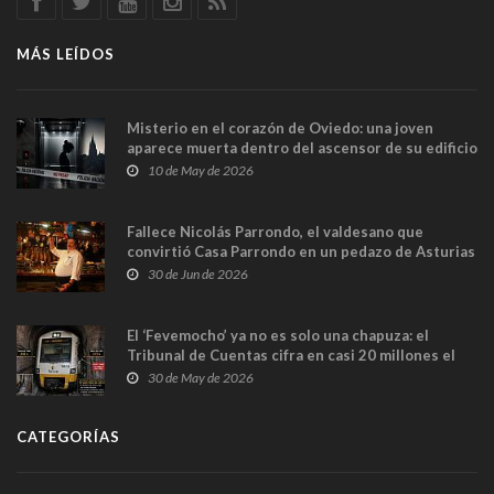
MÁS LEÍDOS
Misterio en el corazón de Oviedo: una joven
aparece muerta dentro del ascensor de su edificio
y las cámaras captan sus últimos minutos
10 de May de 2026
Fallece Nicolás Parrondo, el valdesano que
convirtió Casa Parrondo en un pedazo de Asturias
en Madrid
30 de Jun de 2026
El ‘Fevemocho’ ya no es solo una chapuza: el
Tribunal de Cuentas cifra en casi 20 millones el
sobrecoste de los trenes que no cabían por los
30 de May de 2026
túneles
CATEGORÍAS