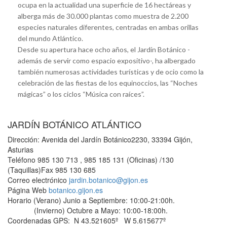
ocupa en la actualidad una superficie de 16 hectáreas y
alberga más de 30.000 plantas como muestra de 2.200
especies naturales diferentes, centradas en ambas orillas
del mundo Atlántico.
Desde su apertura hace ocho años, el Jardín Botánico -
además de servir como espacio expositivo-, ha albergado
también numerosas actividades turísticas y de ocio como la
celebración de las fiestas de los equinoccios, las “Noches
mágicas” o los ciclos “Música con raíces”.
JARDÍN BOTÁNICO ATLÁNTICO
Dirección
: Avenida del Jardín Botánico2230, 33394 Gijón,
Asturias
Teléfono
985 130 713 , 985 185 131 (Oficinas) /130
(Taquillas)Fax 985 130 685
Correo electrónico
jardin.botanico@gijon.es
Página Web
botanico.gijon.es
Horario
(Verano) Junio a Septiembre: 10:00-21:00h.
(Invierno) Octubre a Mayo: 10:00-18:00h.
Coordenadas GPS
: N 43.521605º W 5.615677º