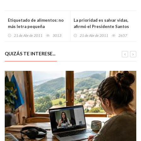
Etiquetado de alimentos: no
La prioridad es salvar vidas,
más letra pequeña
afirmó el Presidente Santos
durante su visita a Útica
21 de Abr de 2011
3013
21 de Abr de 2011
2657
QUIZÁS TE INTERESE...