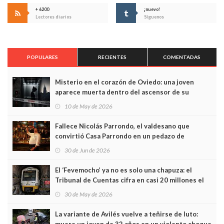
+ 6200
¡nuevo!
Lectores diarios
Síguenos
POPULARES
RECIENTES
COMENTADAS
Misterio en el corazón de Oviedo: una joven
aparece muerta dentro del ascensor de su
edificio y las cámaras captan sus últimos minutos
10 de May de 2026
Fallece Nicolás Parrondo, el valdesano que
convirtió Casa Parrondo en un pedazo de
Asturias en Madrid
30 de Jun de 2026
El ‘Fevemocho’ ya no es solo una chapuza: el
Tribunal de Cuentas cifra en casi 20 millones el
sobrecoste de los trenes que no cabían por los
30 de May de 2026
túneles
La variante de Avilés vuelve a teñirse de luto: