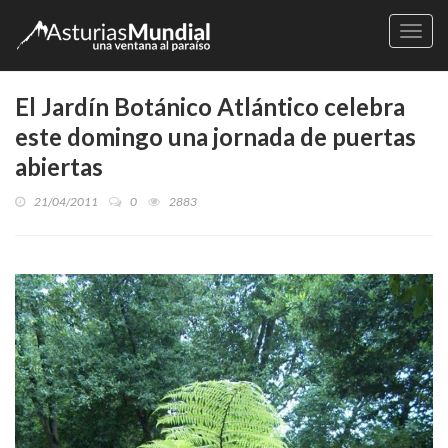
Naveg
El Jardín Botánico Atlántico celebra
este domingo una jornada de puertas
abiertas
21/04/2011
0
2883