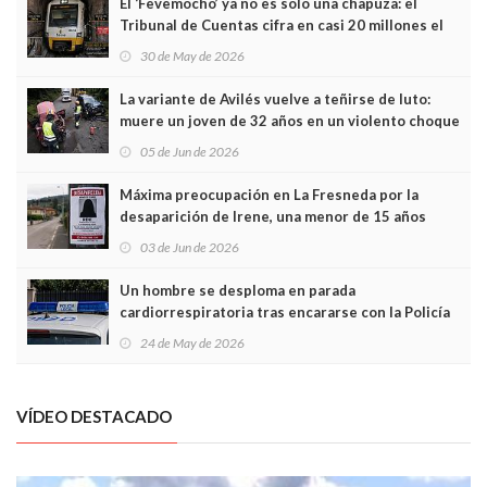
El ‘Fevemocho’ ya no es solo una chapuza: el
Tribunal de Cuentas cifra en casi 20 millones el
sobrecoste de los trenes que no cabían por los
30 de May de 2026
túneles
La variante de Avilés vuelve a teñirse de luto:
muere un joven de 32 años en un violento choque
frontal
05 de Jun de 2026
Máxima preocupación en La Fresneda por la
desaparición de Irene, una menor de 15 años
03 de Jun de 2026
Un hombre se desploma en parada
cardiorrespiratoria tras encararse con la Policía
Local en Luanco
24 de May de 2026
VÍDEO DESTACADO