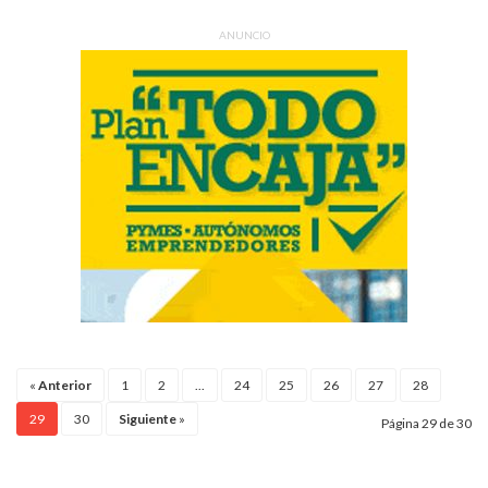
ANUNCIO
«
Anterior
1
2
...
24
25
26
27
28
29
30
Siguiente
»
Página 29 de 30