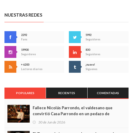
NUESTRAS REDES
2292
5992
Fans
Seguidores
19900
830
Seguidores
Seguidores
+ 6200
¡nuevo!
Lectores diarios
Síguenos
POPULARES
RECIENTES
COMENTADAS
Fallece Nicolás Parrondo, el valdesano que
convirtió Casa Parrondo en un pedazo de
Asturias en Madrid
30 de Jun de 2026