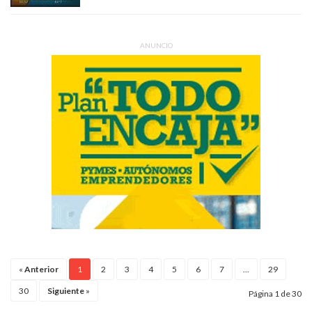
ANUNCIO
«
Anterior
1
2
3
4
5
6
7
...
29
30
Siguiente
»
Página 1 de 30