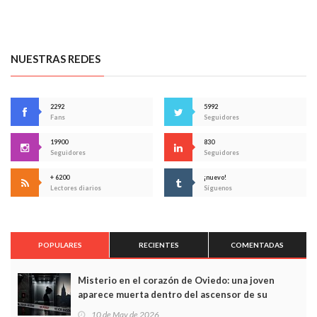
NUESTRAS REDES
2292
5992
Fans
Seguidores
19900
830
Seguidores
Seguidores
+ 6200
¡nuevo!
Lectores diarios
Síguenos
POPULARES
RECIENTES
COMENTADAS
Misterio en el corazón de Oviedo: una joven
aparece muerta dentro del ascensor de su
edificio y las cámaras captan sus últimos minutos
10 de May de 2026