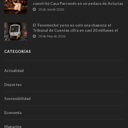
convirtió Casa Parrondo en un pedazo de Asturias
en Madrid
30 de Jun de 2026
El ‘Fevemocho’ ya no es solo una chapuza: el
Tribunal de Cuentas cifra en casi 20 millones el
sobrecoste de los trenes que no cabían por los
30 de May de 2026
túneles
CATEGORÍAS
Actualidad
Deportes
Sostenibilidad
Economía
Magazine