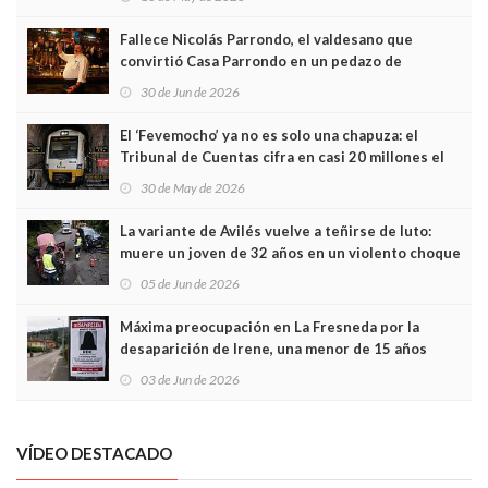
Fallece Nicolás Parrondo, el valdesano que
convirtió Casa Parrondo en un pedazo de
Asturias en Madrid
30 de Jun de 2026
El ‘Fevemocho’ ya no es solo una chapuza: el
Tribunal de Cuentas cifra en casi 20 millones el
sobrecoste de los trenes que no cabían por los
30 de May de 2026
túneles
La variante de Avilés vuelve a teñirse de luto:
muere un joven de 32 años en un violento choque
frontal
05 de Jun de 2026
Máxima preocupación en La Fresneda por la
desaparición de Irene, una menor de 15 años
03 de Jun de 2026
VÍDEO DESTACADO