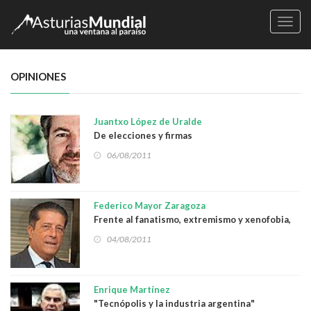
Naveg
OPINIONES
Juantxo López de Uralde
De elecciones y firmas
06/08/2011
Federico Mayor Zaragoza
Frente al fanatismo, extremismo y xenofobia,
más y mejor democracia
04/08/2011
Enrique Martínez
"Tecnópolis y la industria argentina"