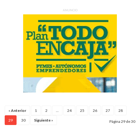
ANUNCIO
«
Anterior
1
2
...
24
25
26
27
28
29
30
Siguiente
»
Página 29 de 30