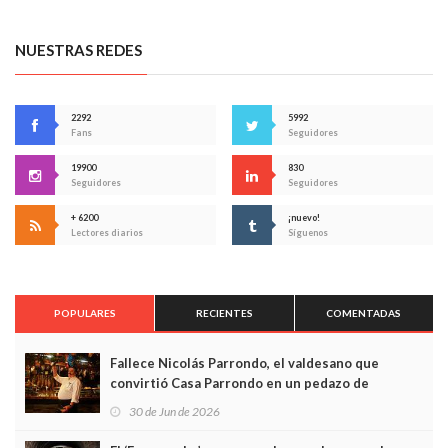
NUESTRAS REDES
2292
5992
Fans
Seguidores
19900
830
Seguidores
Seguidores
+ 6200
¡nuevo!
Lectores diarios
Síguenos
POPULARES
RECIENTES
COMENTADAS
Fallece Nicolás Parrondo, el valdesano que
convirtió Casa Parrondo en un pedazo de
Asturias en Madrid
30 de Jun de 2026