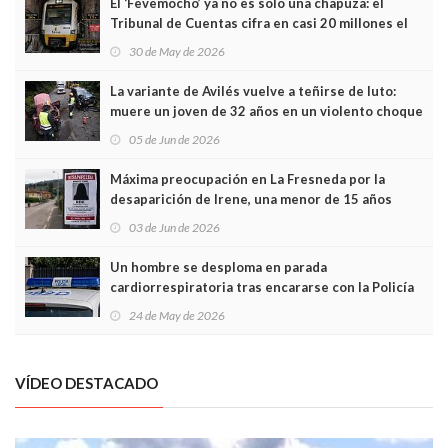
El ‘Fevemocho’ ya no es solo una chapuza: el
Tribunal de Cuentas cifra en casi 20 millones el
sobrecoste de los trenes que no cabían por los
30 de May de 2026
túneles
La variante de Avilés vuelve a teñirse de luto:
muere un joven de 32 años en un violento choque
frontal
05 de Jun de 2026
Máxima preocupación en La Fresneda por la
desaparición de Irene, una menor de 15 años
03 de Jun de 2026
Un hombre se desploma en parada
cardiorrespiratoria tras encararse con la Policía
Local en Luanco
24 de May de 2026
VÍDEO DESTACADO