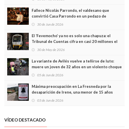
Fallece Nicolás Parrondo, el valdesano que
convirtió Casa Parrondo en un pedazo de
Asturias en Madrid
30 de Jun de 2026
El ‘Fevemocho’ ya no es solo una chapuza: el
Tribunal de Cuentas cifra en casi 20 millones el
sobrecoste de los trenes que no cabían por los
30 de May de 2026
túneles
La variante de Avilés vuelve a teñirse de luto:
muere un joven de 32 años en un violento choque
frontal
05 de Jun de 2026
Máxima preocupación en La Fresneda por la
desaparición de Irene, una menor de 15 años
03 de Jun de 2026
VÍDEO DESTACADO