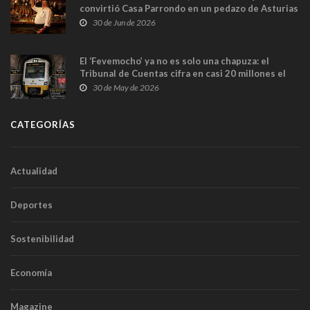
convirtió Casa Parrondo en un pedazo de Asturias
en Madrid
30 de Jun de 2026
El ‘Fevemocho’ ya no es solo una chapuza: el
Tribunal de Cuentas cifra en casi 20 millones el
sobrecoste de los trenes que no cabían por los
30 de May de 2026
túneles
CATEGORÍAS
Actualidad
Deportes
Sostenibilidad
Economía
Magazine