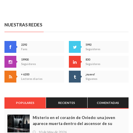
NUESTRAS REDES
2292
5992
Fans
Seguidores
19900
830
Seguidores
Seguidores
+ 6200
¡nuevo!
Lectores diarios
Síguenos
POPULARES
RECIENTES
COMENTADAS
Misterio en el corazón de Oviedo: una joven
aparece muerta dentro del ascensor de su
edificio y las cámaras captan sus últimos minutos
10 de May de 2026