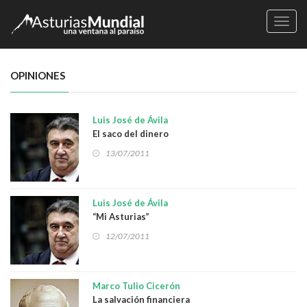
Naveg
OPINIONES
Luis José de Ávila
El saco del dinero
13/07/2011
Luis José de Ávila
“Mi Asturias”
12/07/2011
Marco Tulio Cicerón
La salvación financiera