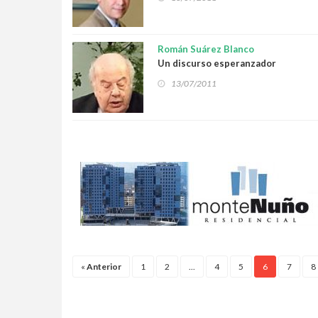
Román Suárez Blanco
Un discurso esperanzador
13/07/2011
«
Anterior
1
2
...
4
5
6
7
8