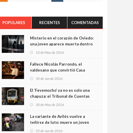
POPULARES
RECIENTES
COMENTADAS
Misterio en el corazón de Oviedo:
una joven aparece muerta dentro
del ascensor de su edificio y las
10 de May de 2026
cámaras captan sus últimos
minutos
Fallece Nicolás Parrondo, el
valdesano que convirtió Casa
Parrondo en un pedazo de
30 de Jun de 2026
Asturias en Madrid
El ‘Fevemocho’ ya no es solo una
chapuza: el Tribunal de Cuentas
cifra en casi 20 millones el
30 de May de 2026
sobrecoste de los trenes que no
cabían por los túneles
La variante de Avilés vuelve a
teñirse de luto: muere un joven
de 32 años en un violento choque
05 de Jun de 2026