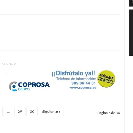
ANUNCIO
...
29
30
Siguiente
»
Página 6 de 30