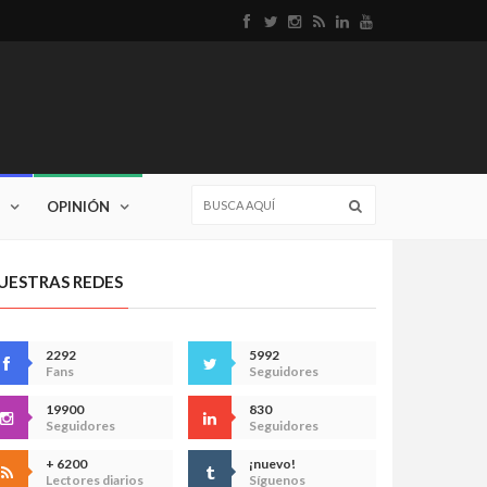
OPINIÓN
UESTRAS REDES
2292
5992
Fans
Seguidores
19900
830
Seguidores
Seguidores
+ 6200
¡nuevo!
Lectores diarios
Síguenos