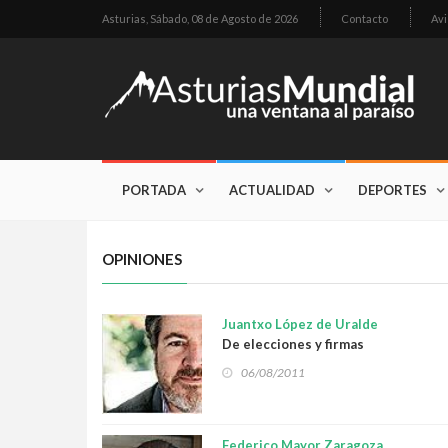
Asturias,
Sábado, 08 de Agosto de 2026
Contacto
Avi
PORTADA
ACTUALIDAD
DEPORTES
OPINIONES
Juantxo López de Uralde
De elecciones y firmas
06/08/2011
Federico Mayor Zaragoza