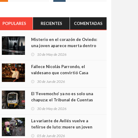
POPULARES
RECIENTES
COMENTADAS
Misterio en el corazón de Oviedo:
una joven aparece muerta dentro
del ascensor de su edificio y las
10 de May de 2026
cámaras captan sus últimos
minutos
Fallece Nicolás Parrondo, el
valdesano que convirtió Casa
Parrondo en un pedazo de
30 de Jun de 2026
Asturias en Madrid
El ‘Fevemocho’ ya no es solo una
chapuza: el Tribunal de Cuentas
cifra en casi 20 millones el
30 de May de 2026
sobrecoste de los trenes que no
cabían por los túneles
La variante de Avilés vuelve a
teñirse de luto: muere un joven
de 32 años en un violento choque
05 de Jun de 2026