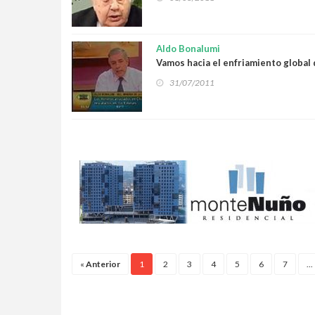
Aldo Bonalumi
Vamos hacia el enfriamiento global 
31/07/2011
«
Anterior
1
2
3
4
5
6
7
...