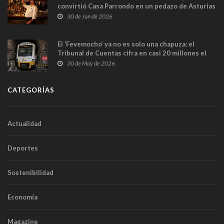
convirtió Casa Parrondo en un pedazo de Asturias
en Madrid
30 de Jun de 2026
El ‘Fevemocho’ ya no es solo una chapuza: el
Tribunal de Cuentas cifra en casi 20 millones el
sobrecoste de los trenes que no cabían por los
30 de May de 2026
túneles
CATEGORÍAS
Actualidad
Deportes
Sostenibilidad
Economía
Magazine