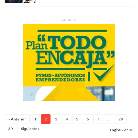
ANUNCIO
«
Anterior
1
2
3
4
5
6
7
...
29
30
Siguiente
»
Página 2 de 30