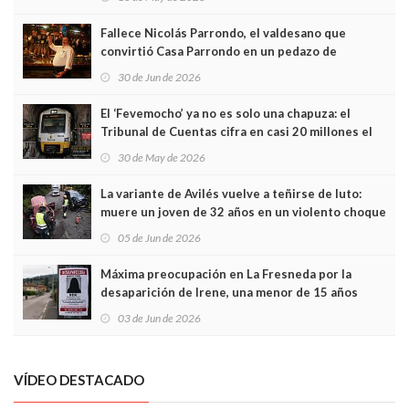
Fallece Nicolás Parrondo, el valdesano que
convirtió Casa Parrondo en un pedazo de
Asturias en Madrid
30 de Jun de 2026
El ‘Fevemocho’ ya no es solo una chapuza: el
Tribunal de Cuentas cifra en casi 20 millones el
sobrecoste de los trenes que no cabían por los
30 de May de 2026
túneles
La variante de Avilés vuelve a teñirse de luto:
muere un joven de 32 años en un violento choque
frontal
05 de Jun de 2026
Máxima preocupación en La Fresneda por la
desaparición de Irene, una menor de 15 años
03 de Jun de 2026
VÍDEO DESTACADO