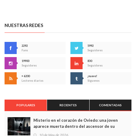
NUESTRAS REDES
2292
5992
Fans
Seguidores
19900
830
Seguidores
Seguidores
+ 6200
¡nuevo!
Lectores diarios
Síguenos
POPULARES
RECIENTES
COMENTADAS
Misterio en el corazón de Oviedo: una joven
aparece muerta dentro del ascensor de su
edificio y las cámaras captan sus últimos minutos
10 de May de 2026