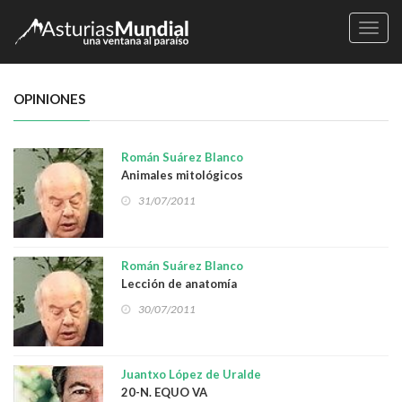
Naveg
OPINIONES
Román Suárez Blanco
Animales mitológicos
31/07/2011
Román Suárez Blanco
Lección de anatomía
30/07/2011
Juantxo López de Uralde
20-N. EQUO VA