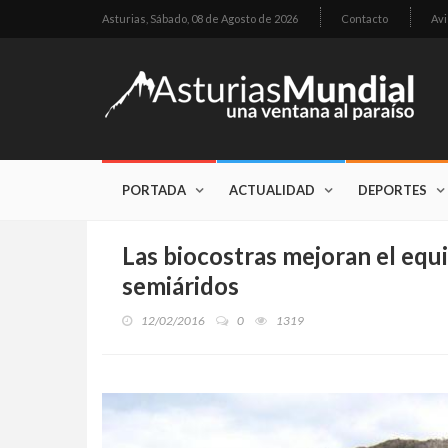
Asturias,
Sábado, 08 de Agosto de 2026
Contacto
Avi
PORTADA
ACTUALIDAD
DEPORTES
Las biocostras mejoran el equi
semiáridos
12/02/2016
0
1319