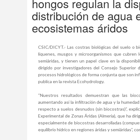
hongos regulan la disp
distribución de agua 
ecosistemas áridos
CSIC/DICYT.- Las costras biológicas del suelo o b
líquenes, musgos y microorganismos que cubren los
semiáridas, y tienen un papel clave en la disponibi
dirigido por investigadores del Consejo Superior d
procesos hidrológicos de forma conjunta que son infl
publica en la revista Ecohydrology.
“Nuestros resultados demuestran que las biocos
aumentando así la infiltración de agua y la humedad
respecto a suelos desnudos (sin biocostras)”, expli
Experimental de Zonas Áridas (Almería), que ha dirig
especialmente de biocostras desarrolladas (compues
equilibrio hídrico en regiones áridas y semiáridas”, co