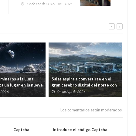
ante la buena calidad de la
12 de Feb de 2016
1371
cosecha
mineros a la Luna:
Salas aspira a convertirse en el
Por 
a un lugar en la nueva
gran cerebro digital del norte con
ree
ial
una inversión de 1.226 millones
con
e 2026
04 de Ago de 2026
2
mod
Los comentarios están moderados.
Captcha
Introduce el código Captcha