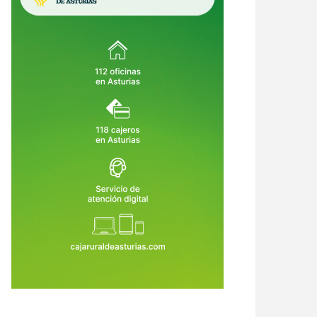
qué la narrativa visual está
La Corredoria albergará una
mplazando a las diapositivas
batería gigante capaz de descarga
vencionales en equipos
electricidad durante cuatro horas
7 de Jul de 2026
23 de Jul de 2026
ernos