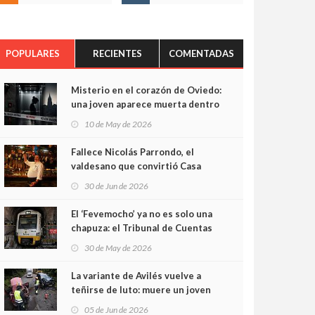
POPULARES
RECIENTES
COMENTADAS
Misterio en el corazón de Oviedo:
una joven aparece muerta dentro
del ascensor de su edificio y las
10 de May de 2026
cámaras captan sus últimos
minutos
Fallece Nicolás Parrondo, el
valdesano que convirtió Casa
Parrondo en un pedazo de
30 de Jun de 2026
Asturias en Madrid
El ‘Fevemocho’ ya no es solo una
chapuza: el Tribunal de Cuentas
cifra en casi 20 millones el
30 de May de 2026
sobrecoste de los trenes que no
cabían por los túneles
La variante de Avilés vuelve a
teñirse de luto: muere un joven
de 32 años en un violento choque
05 de Jun de 2026