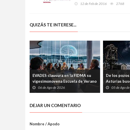
Proyecto"
12 de Feb de 2016
2768
QUIZÁS TE INTERESE...
EVADES clausura en la FIDMA su
De los pozos 
vigesimonovena Escuela de Verano
Asturias busc
con una mesa redonda abierta
carrera espac
06 de Ago de 2026
05 de Ago d
sobre pensamiento crítico y
tecnología
DEJAR UN COMENTARIO
Nombre / Apodo