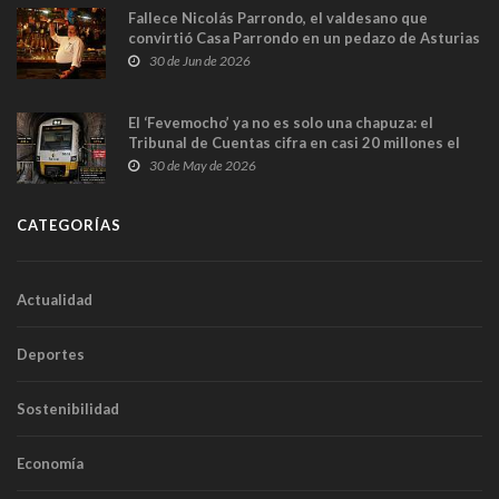
Fallece Nicolás Parrondo, el valdesano que
convirtió Casa Parrondo en un pedazo de Asturias
en Madrid
30 de Jun de 2026
El ‘Fevemocho’ ya no es solo una chapuza: el
Tribunal de Cuentas cifra en casi 20 millones el
sobrecoste de los trenes que no cabían por los
30 de May de 2026
túneles
CATEGORÍAS
Actualidad
Deportes
Sostenibilidad
Economía