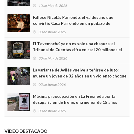
edificio y las cámaras captan sus últimos minutos
10 de May de 2026
Fallece Nicolás Parrondo, el valdesano que
convirtió Casa Parrondo en un pedazo de
Asturias en Madrid
30 de Jun de 2026
El ‘Fevemocho’ ya no es solo una chapuza: el
Tribunal de Cuentas cifra en casi 20 millones el
sobrecoste de los trenes que no cabían por los
30 de May de 2026
túneles
La variante de Avilés vuelve a teñirse de luto:
muere un joven de 32 años en un violento choque
frontal
05 de Jun de 2026
Máxima preocupación en La Fresneda por la
desaparición de Irene, una menor de 15 años
03 de Jun de 2026
VÍDEO DESTACADO