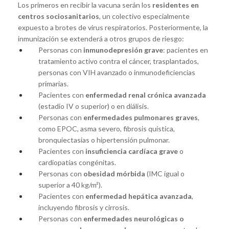
Los primeros en recibir la vacuna serán los
residentes en
centros sociosanitarios
, un colectivo especialmente
expuesto a brotes de virus respiratorios. Posteriormente, la
inmunización se extenderá a otros grupos de riesgo:
Personas con
inmunodepresión grave
: pacientes en
tratamiento activo contra el cáncer, trasplantados,
personas con VIH avanzado o inmunodeficiencias
primarias.
Pacientes con
enfermedad renal crónica avanzada
(estadio IV o superior) o en diálisis.
Personas con
enfermedades pulmonares graves
,
como EPOC, asma severo, fibrosis quística,
bronquiectasias o hipertensión pulmonar.
Pacientes con
insuficiencia cardíaca grave
o
cardiopatías congénitas.
Personas con
obesidad mórbida
(IMC igual o
superior a 40 kg/m²).
Pacientes con
enfermedad hepática avanzada
,
incluyendo fibrosis y cirrosis.
Personas con
enfermedades neurológicas o