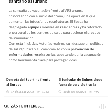
sanitario asturiano
La campaña de vacunación frente al VRS arranca
coincidiendo con el inicio del otoño, una época en la que
aumentan las infecciones respiratorias. El Sespa ha
desplegado
equipos móviles en residencias
y ha reforzado
el personal de los centros de salud para acelerar el proceso
de inmunización.
Con esta iniciativa, Asturias reafirma su liderazgo en políticas
de salud pública y su compromiso con la
prevención de
enfermedades respiratorias
, apostando por la vacunación
como herramienta clave para proteger vidas.
Derrota del Sporting frente
El funicular de Bulnes sigue
al Burgos
fuera de servicio tras la
avería mecánica de ayer
14 de Sep de 2025
1782
15 de Sep de 2025
991
domingo
QUIZÁS TE INTERESE...