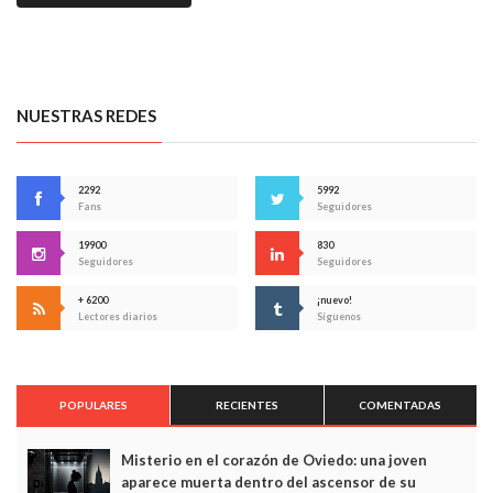
NUESTRAS REDES
2292
5992
Fans
Seguidores
19900
830
Seguidores
Seguidores
+ 6200
¡nuevo!
Lectores diarios
Síguenos
POPULARES
RECIENTES
COMENTADAS
Misterio en el corazón de Oviedo: una joven
aparece muerta dentro del ascensor de su