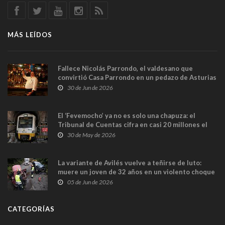
MÁS LEÍDOS
Fallece Nicolás Parrondo, el valdesano que
convirtió Casa Parrondo en un pedazo de Asturias
en Madrid
30 de Jun de 2026
El ‘Fevemocho’ ya no es solo una chapuza: el
Tribunal de Cuentas cifra en casi 20 millones el
sobrecoste de los trenes que no cabían por los
30 de May de 2026
túneles
La variante de Avilés vuelve a teñirse de luto:
muere un joven de 32 años en un violento choque
frontal
05 de Jun de 2026
CATEGORÍAS