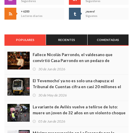
Seguidores
Seguidores
+ 6200
¡nuevo!
Lectores diarios
Síguenos
POPULARES
RECIENTES
COMENTADAS
Fallece Nicolás Parrondo, el valdesano que
convirtió Casa Parrondo en un pedazo de
Asturias en Madrid
30 de Jun de 2026
El ‘Fevemocho’ ya no es solo una chapuza: el
Tribunal de Cuentas cifra en casi 20 millones el
sobrecoste de los trenes que no cabían por los
30 de May de 2026
túneles
La variante de Avilés vuelve a teñirse de luto:
muere un joven de 32 años en un violento choque
frontal
05 de Jun de 2026