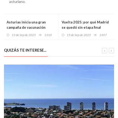
asturiano.
Asturias inicia una gran
Vuelta 2025: por qué Madrid
campaña de vacunación
se quedó sin etapa final
frente al virus respiratorio
15 de Sep de 2025
1310
15 de Sep de 2025
1497
sincitial para mayores de 60
años con enfermedades
graves
QUIZÁS TE INTERESE...