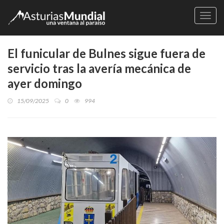
Naveg
El funicular de Bulnes sigue fuera de
servicio tras la avería mecánica de
ayer domingo
15/09/2025
0
994