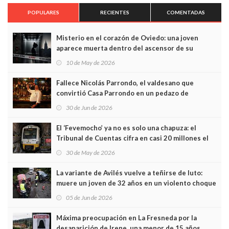
POPULARES
RECIENTES
COMENTADAS
Misterio en el corazón de Oviedo: una joven
aparece muerta dentro del ascensor de su
edificio y las cámaras captan sus últimos minutos
10 de May de 2026
Fallece Nicolás Parrondo, el valdesano que
convirtió Casa Parrondo en un pedazo de
Asturias en Madrid
30 de Jun de 2026
El ‘Fevemocho’ ya no es solo una chapuza: el
Tribunal de Cuentas cifra en casi 20 millones el
sobrecoste de los trenes que no cabían por los
30 de May de 2026
túneles
La variante de Avilés vuelve a teñirse de luto:
muere un joven de 32 años en un violento choque
frontal
05 de Jun de 2026
Máxima preocupación en La Fresneda por la
desaparición de Irene, una menor de 15 años