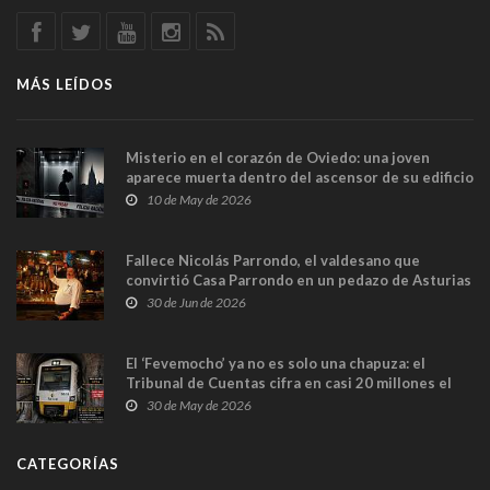
MÁS LEÍDOS
Misterio en el corazón de Oviedo: una joven
aparece muerta dentro del ascensor de su edificio
y las cámaras captan sus últimos minutos
10 de May de 2026
Fallece Nicolás Parrondo, el valdesano que
convirtió Casa Parrondo en un pedazo de Asturias
en Madrid
30 de Jun de 2026
El ‘Fevemocho’ ya no es solo una chapuza: el
Tribunal de Cuentas cifra en casi 20 millones el
sobrecoste de los trenes que no cabían por los
30 de May de 2026
túneles
CATEGORÍAS