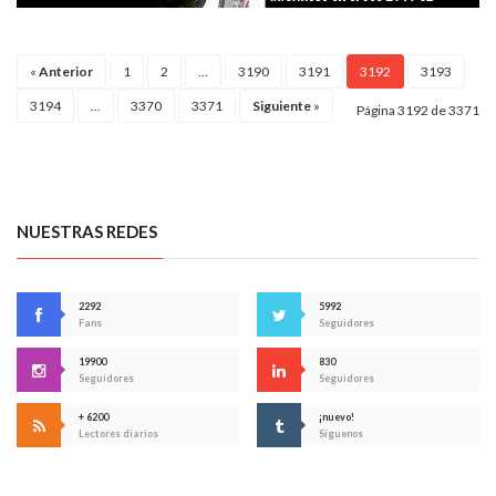
«
Anterior
1
2
...
3190
3191
3192
3193
3194
...
3370
3371
Siguiente
»
Página 3192 de 3371
NUESTRAS REDES
2292
5992
Fans
Seguidores
19900
830
Seguidores
Seguidores
+ 6200
¡nuevo!
Lectores diarios
Síguenos