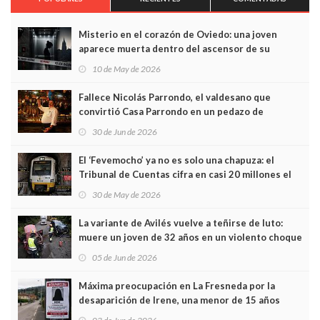
Misterio en el corazón de Oviedo: una joven
aparece muerta dentro del ascensor de su
edificio y las cámaras captan sus últimos minutos
10 de May de 2026
Fallece Nicolás Parrondo, el valdesano que
convirtió Casa Parrondo en un pedazo de
Asturias en Madrid
30 de Jun de 2026
El ‘Fevemocho’ ya no es solo una chapuza: el
Tribunal de Cuentas cifra en casi 20 millones el
sobrecoste de los trenes que no cabían por los
30 de May de 2026
túneles
La variante de Avilés vuelve a teñirse de luto:
muere un joven de 32 años en un violento choque
frontal
05 de Jun de 2026
Máxima preocupación en La Fresneda por la
desaparición de Irene, una menor de 15 años