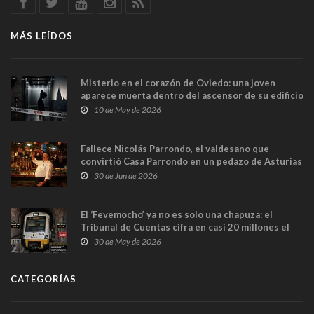
MÁS LEÍDOS
Misterio en el corazón de Oviedo: una joven
aparece muerta dentro del ascensor de su edificio
y las cámaras captan sus últimos minutos
10 de May de 2026
Fallece Nicolás Parrondo, el valdesano que
convirtió Casa Parrondo en un pedazo de Asturias
en Madrid
30 de Jun de 2026
El ‘Fevemocho’ ya no es solo una chapuza: el
Tribunal de Cuentas cifra en casi 20 millones el
sobrecoste de los trenes que no cabían por los
30 de May de 2026
túneles
CATEGORÍAS