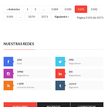
«
Anterior
1
2
...
3189
3190
3191
3192
3193
...
3370
3371
Siguiente
»
Página 3191 de 3371
NUESTRAS REDES
2292
5992
Fans
Seguidores
19900
830
Seguidores
Seguidores
+ 6200
¡nuevo!
Lectores diarios
Síguenos
POPULARES
RECIENTES
COMENTADAS