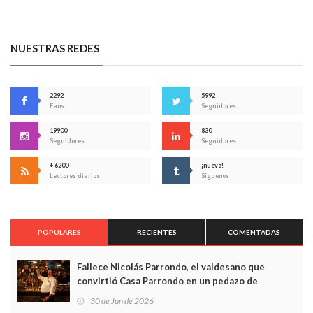
NUESTRAS REDES
2292
5992
Fans
Seguidores
19900
830
Seguidores
Seguidores
+ 6200
¡nuevo!
Lectores diarios
Síguenos
POPULARES
RECIENTES
COMENTADAS
Fallece Nicolás Parrondo, el valdesano que
convirtió Casa Parrondo en un pedazo de
Asturias en Madrid
30 de Jun de 2026