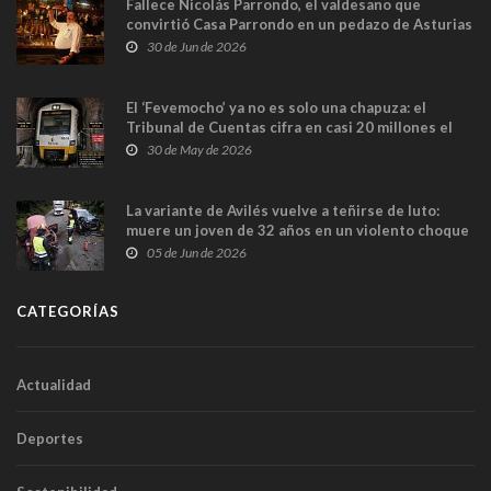
Fallece Nicolás Parrondo, el valdesano que
convirtió Casa Parrondo en un pedazo de Asturias
en Madrid
30 de Jun de 2026
El ‘Fevemocho’ ya no es solo una chapuza: el
Tribunal de Cuentas cifra en casi 20 millones el
sobrecoste de los trenes que no cabían por los
30 de May de 2026
túneles
La variante de Avilés vuelve a teñirse de luto:
muere un joven de 32 años en un violento choque
frontal
05 de Jun de 2026
CATEGORÍAS
Actualidad
Deportes