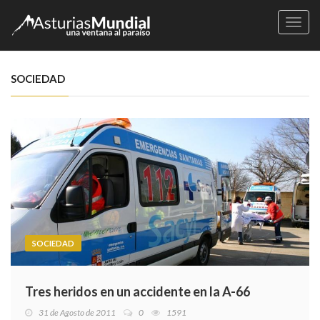
Naveg
SOCIEDAD
SOCIEDAD
Tres heridos en un accidente en la A-66
31 de Agosto de 2011
0
1591