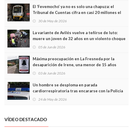
El ‘Fevemocho’ ya no es solo una chapuza: el
Tribunal de Cuentas cifra en casi 20 millones el
sobrecoste de los trenes que no cabían por los
30 de May de 2026
túneles
La variante de Avilés vuelve a teñirse de luto:
muere un joven de 32 años en un violento choque
frontal
05 de Jun de 2026
Máxima preocupación en La Fresneda por la
desaparición de Irene, una menor de 15 años
03 de Jun de 2026
Un hombre se desploma en parada
cardiorrespiratoria tras encararse con la Policía
Local en Luanco
24 de May de 2026
VÍDEO DESTACADO