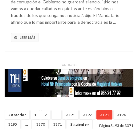
de corrupción el Gobierno no guardará silencio. “¡No nos
vamos a quedar callados ni quietos ante escándalos o
fraudes de los que tengamos noticia!”, dijo. El Mandatario
afirmó que lo más importante para la democracia es la ...
LEER MÁS
ANUNCIO
«
Anterior
1
2
...
3191
3192
3193
3194
3195
...
3370
3371
Siguiente
»
Página 3193 de 3371