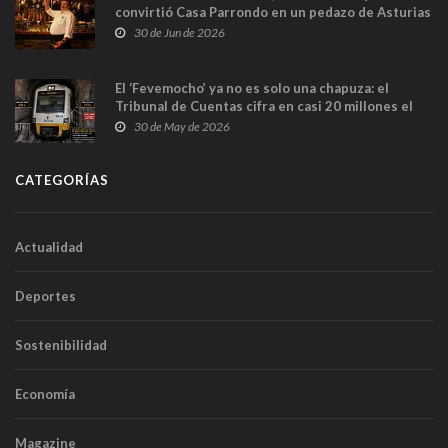
convirtió Casa Parrondo en un pedazo de Asturias
en Madrid
30 de Jun de 2026
El ‘Fevemocho’ ya no es solo una chapuza: el
Tribunal de Cuentas cifra en casi 20 millones el
sobrecoste de los trenes que no cabían por los
30 de May de 2026
túneles
CATEGORÍAS
Actualidad
Deportes
Sostenibilidad
Economía
Magazine