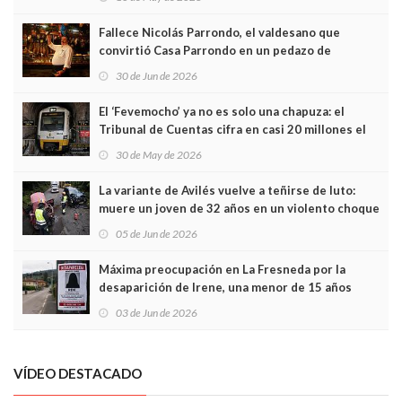
Fallece Nicolás Parrondo, el valdesano que
convirtió Casa Parrondo en un pedazo de
Asturias en Madrid
30 de Jun de 2026
El ‘Fevemocho’ ya no es solo una chapuza: el
Tribunal de Cuentas cifra en casi 20 millones el
sobrecoste de los trenes que no cabían por los
30 de May de 2026
túneles
La variante de Avilés vuelve a teñirse de luto:
muere un joven de 32 años en un violento choque
frontal
05 de Jun de 2026
Máxima preocupación en La Fresneda por la
desaparición de Irene, una menor de 15 años
03 de Jun de 2026
VÍDEO DESTACADO