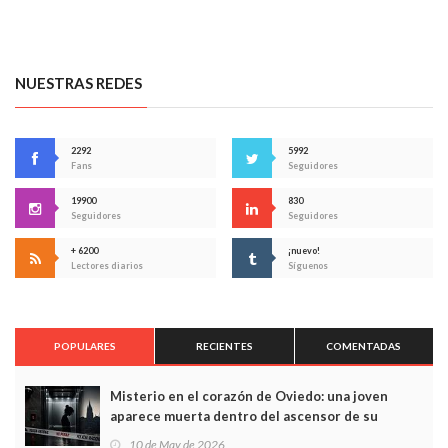
NUESTRAS REDES
2292
5992
Fans
Seguidores
19900
830
Seguidores
Seguidores
+ 6200
¡nuevo!
Lectores diarios
Síguenos
POPULARES
RECIENTES
COMENTADAS
Misterio en el corazón de Oviedo: una joven
aparece muerta dentro del ascensor de su
edificio y las cámaras captan sus últimos minutos
10 de May de 2026