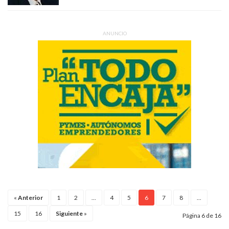
ANUNCIO
«
Anterior
1
2
...
4
5
6
7
8
...
15
16
Siguiente
»
Página 6 de 16