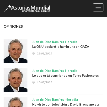
Naveg
OPINIONES
Juan de Dios Ramírez Heredia
La ONU declaró la hambruna en GAZA
22/08/2025
Juan de Dios Ramírez Heredia
Lo que está ocurriendo en Torre Pacheco es
una vergüenza
15/07/2025
Juan de Dios Ramírez-Heredia
He visto por televisión a David Broncano y a