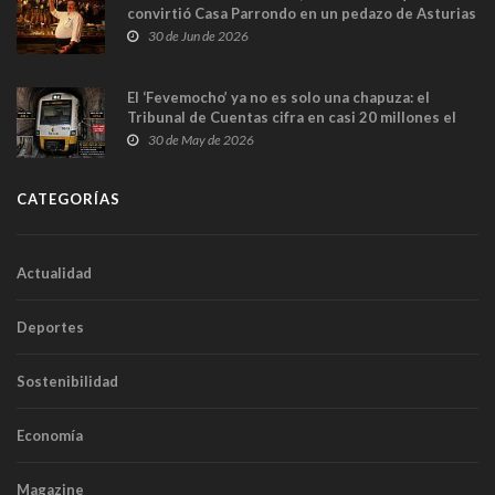
convirtió Casa Parrondo en un pedazo de Asturias
en Madrid
30 de Jun de 2026
El ‘Fevemocho’ ya no es solo una chapuza: el
Tribunal de Cuentas cifra en casi 20 millones el
sobrecoste de los trenes que no cabían por los
30 de May de 2026
túneles
CATEGORÍAS
Actualidad
Deportes
Sostenibilidad
Economía
Magazine