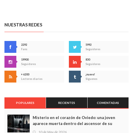
NUESTRAS REDES
2292
5992
Fans
Seguidores
19900
830
Seguidores
Seguidores
+ 6200
¡nuevo!
Lectores diarios
Síguenos
POPULARES
RECIENTES
COMENTADAS
Misterio en el corazón de Oviedo: una joven
aparece muerta dentro del ascensor de su
edificio y las cámaras captan sus últimos minutos
10 de May de 2026