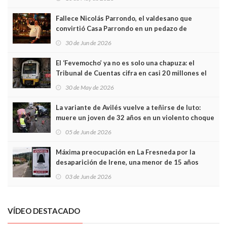
Fallece Nicolás Parrondo, el valdesano que
convirtió Casa Parrondo en un pedazo de
Asturias en Madrid
30 de Jun de 2026
El ‘Fevemocho’ ya no es solo una chapuza: el
Tribunal de Cuentas cifra en casi 20 millones el
sobrecoste de los trenes que no cabían por los
30 de May de 2026
túneles
La variante de Avilés vuelve a teñirse de luto:
muere un joven de 32 años en un violento choque
frontal
05 de Jun de 2026
Máxima preocupación en La Fresneda por la
desaparición de Irene, una menor de 15 años
03 de Jun de 2026
VÍDEO DESTACADO