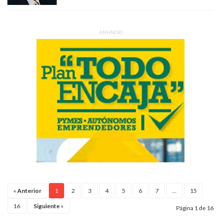
ANUNCIO
«
Anterior
1
2
3
4
5
6
7
...
15
16
Siguiente
»
Página 1 de 16